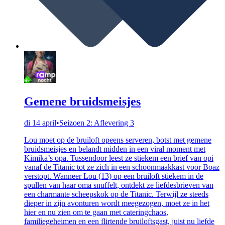
Gemene bruidsmeisjes
di 14 april
•
Seizoen 2: Aflevering 3
Lou moet op de bruiloft opeens serveren, botst met gemene
bruidsmeisjes en belandt midden in een viral moment met
Kimika’s opa. Tussendoor leest ze stiekem een brief van opi
vanaf de Titanic tot ze zich in een schoonmaakkast voor Boaz
verstopt. Wanneer Lou (13) op een bruiloft stiekem in de
spullen van haar oma snuffelt, ontdekt ze liefdesbrieven van
een charmante scheepskok op de Titanic. Terwijl ze steeds
dieper in zijn avonturen wordt meegezogen, moet ze in het
hier en nu zien om te gaan met cateringchaos,
familiegeheimen en een flirtende bruiloftsgast, juist nu liefde