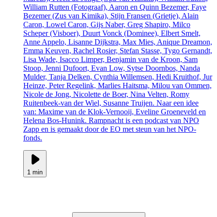
William Rutten (Fotograaf), Aaron en Quinn Bezemer, Faye
Bezemer (Zus van Kimika), Stijn Fransen (Grietje), Alain
Caron, Lowel Caron, Gijs Naber, Greg Shapiro, Milco
Scheper (Visboer), Duurt Vonck (Dominee), Elbert Smelt,
Anne Appelo, Lisanne Dijkstra, Max Mies, Anique Dreamon,
Emma Keuven, Rachel Rosier, Stefan Stasse, Tygo Gernandt,
Lisa Wade, Isacco Limper, Benjamin van de Kroon, Sam
Stoop, Jenni Dufoort, Evan Low, Sytse Doornbos, Nanda
Mulder, Tanja Delken, Cynthia Willemsen, Hedi Kruithof, Jur
Heinze, Peter Regelink, Marlies Haitsma, Milou van Ommen,
Nicole de Jong, Nicolette de Boer, Nina Velten, Romy
Ruitenbeek-van der Wiel, Susanne Truijen. Naar een idee
van: Maxime van de Klok-Vernooij, Eveline Groeneveld en
Helena Bos-Hunink. Rampnacht is een podcast van NPO
Zapp en is gemaakt door de EO met steun van het NPO-
fonds.
1 min