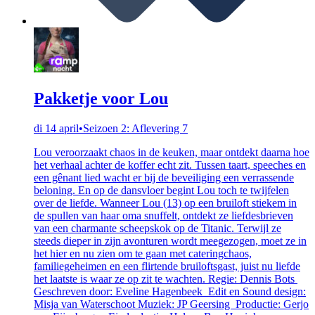
Pakketje voor Lou
di 14 april
•
Seizoen 2: Aflevering 7
Lou veroorzaakt chaos in de keuken, maar ontdekt daarna hoe
het verhaal achter de koffer echt zit. Tussen taart, speeches en
een gênant lied wacht er bij de beveiliging een verrassende
beloning. En op de dansvloer begint Lou toch te twijfelen
over de liefde. Wanneer Lou (13) op een bruiloft stiekem in
de spullen van haar oma snuffelt, ontdekt ze liefdesbrieven
van een charmante scheepskok op de Titanic. Terwijl ze
steeds dieper in zijn avonturen wordt meegezogen, moet ze in
het hier en nu zien om te gaan met cateringchaos,
familiegeheimen en een flirtende bruiloftsgast, juist nu liefde
het laatste is waar ze op zit te wachten. Regie: Dennis Bots
Geschreven door: Eveline Hagenbeek Edit en Sound design:
Misja van Waterschoot Muziek: JP Geersing Productie: Gerjo