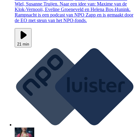
Wiel, Susanne Truijen. Naar een idee van: Maxime van de
Klok-Vernooij, Eveline Groeneveld en Helena Bos-Hunink.
Rampnacht is een podcast van NPO Zapp en is gemaakt door
de EO met steun van het NPO-fonds.
21 min