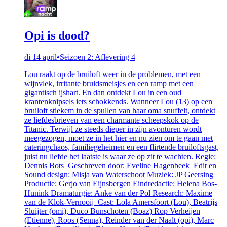
Opi is dood?
di 14 april
•
Seizoen 2: Aflevering 4
Lou raakt op de bruiloft weer in de problemen, met een
wijnvlek, irritante bruidsmeisjes en een ramp met een
gigantisch ijshart. En dan ontdekt Lou in een oud
krantenknipsels iets schokkends. Wanneer Lou (13) op een
bruiloft stiekem in de spullen van haar oma snuffelt, ontdekt
ze liefdesbrieven van een charmante scheepskok op de
Titanic. Terwijl ze steeds dieper in zijn avonturen wordt
meegezogen, moet ze in het hier en nu zien om te gaan met
cateringchaos, familiegeheimen en een flirtende bruiloftsgast,
juist nu liefde het laatste is waar ze op zit te wachten. Regie:
Dennis Bots Geschreven door: Eveline Hagenbeek Edit en
Sound design: Misja van Waterschoot Muziek: JP Geersing
Productie: Gerjo van Eijnsbergen Eindredactie: Helena Bos-
Hunink Dramaturgie: Anke van der Pol Research: Maxime
van de Klok-Vernooij Cast: Lola Amersfoort (Lou), Beatrijs
Sluijter (omi), Duco Bunschoten (Boaz) Rop Verheijen
(Etienne), Roos (Senna), Reinder van der Naalt (opi), Marc