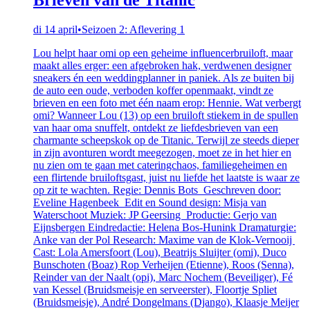
di 14 april
•
Seizoen 2: Aflevering 1
Lou helpt haar omi op een geheime influencerbruiloft, maar
maakt alles erger: een afgebroken hak, verdwenen designer
sneakers én een weddingplanner in paniek. Als ze buiten bij
de auto een oude, verboden koffer openmaakt, vindt ze
brieven en een foto met één naam erop: Hennie. Wat verbergt
omi? Wanneer Lou (13) op een bruiloft stiekem in de spullen
van haar oma snuffelt, ontdekt ze liefdesbrieven van een
charmante scheepskok op de Titanic. Terwijl ze steeds dieper
in zijn avonturen wordt meegezogen, moet ze in het hier en
nu zien om te gaan met cateringchaos, familiegeheimen en
een flirtende bruiloftsgast, juist nu liefde het laatste is waar ze
op zit te wachten. Regie: Dennis Bots Geschreven door:
Eveline Hagenbeek Edit en Sound design: Misja van
Waterschoot Muziek: JP Geersing Productie: Gerjo van
Eijnsbergen Eindredactie: Helena Bos-Hunink Dramaturgie:
Anke van der Pol Research: Maxime van de Klok-Vernooij
Cast: Lola Amersfoort (Lou), Beatrijs Sluijter (omi), Duco
Bunschoten (Boaz) Rop Verheijen (Etienne), Roos (Senna),
Reinder van der Naalt (opi), Marc Nochem (Beveiliger), Fé
van Kessel (Bruidsmeisje en serveerster), Floortje Spliet
(Bruidsmeisje), André Dongelmans (Django), Klaasje Meijer