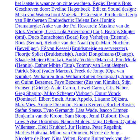
het laatste is waar ze op zit te wachten. Regie: Dennis Bots
Geschreven door: Eveline Hagenbeek Edit en Sound design:
Misja van Waterschoot Muziek: JP Geersing Productie: Gerjo
van Eijnsbergen Eindredactie: Helena Bos-Hunink
Dramaturgie: Anke van der Pol Research: Maxime van de
Klok-Vernooij Cast: Lola Amersfoort (Lou), Beatrijs Sluijter
(omi), Duco Bunschoten (Boaz) Rop Verheijen (Etienne),
Roos (Senna), Reinder van der Naalt (opi), Marc Nochem
(Beveiliger), Fé van Kessel (Bruidsmeisje en serveerster),
Floortje Spliet (Bruidsmeisje), André Dongelmans (Django),
Klaasje Meijer (Kimika), Buddy Vedder (Marcus), Pim Muda
(Hennie), Esther Mbire (Tara), Tommy van Lent (Jesper),
Patrick Stoof (vader Marcus), Freek de Jonge (Opa van
Kimika), William Sutton, William Rutten (Fotograaf), Aaron
en Quinn Bezemer, Faye Bezemer (Zus van Kimika), Stijn
Fransen (Grietje), Alain Caron, Lowel Caron, Gijs Naber,
Greg Shapiro, Milco Scheper (Visboer), Duurt Vonck
(Dominee), Elbert Smelt, Anne Appelo, Lisanne Dijkstra,
Max Mies, Anique Dreamon, Emma Keuven, Rachel Rosier,
Stefan Stasse, Tygo Gernandt, Lisa Wade, Isacco Limper,
Benjamin van de Kroon, Sam Stoop, Jenni Dufoort, Evan
Low, Sytse Doornbos, Nanda Mulder, Tanja Delken, Cynthia
Willemsen, Hedi Kruithof, Jur Heinze, Peter Regelink,
Marlies Haitsma, Milou van Ommen, Nicole de Jong,
Nicolette de Boer, Nina Velten, Romy Ruitenbeek-van der