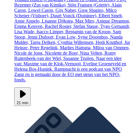
Bezemer (Zus van Kimika), Stijn Fransen (Grietje), Alain
Caron, Lowel Caron, Gijs Naber, Greg Shapiro, Milco
Scheper (Visboer), Duurt Vonck (Dominee), Elbert Smelt,
Anne Appelo, Lisanne Dijkstra, Max Mies, Anique Dreamon,
Emma Keuven, Rachel Rosier, Stefan Stasse, Tygo Gernandt,
Lisa Wade, Isacco Limper, Benjamin van de Kroon, Sam
Stoop, Jenni Dufoort, Evan Low, Sytse Doornbos, Nanda
Mulder, Tanja Delken, Cynthia Willemsen, Hedi Kruithof, Jur
Heinze, Peter Regelink, Marlies Haitsma, Milou van Ommen,
Nicole de Jong, Nicolette de Boer, Nina Velten, Romy
Ruitenbeek-van der Wiel, Susanne Truijen. Naar een idee
van: Maxime van de Klok-Vernooij, Eveline Groeneveld en
Helena Bos-Hunink. Rampnacht is een podcast van NPO
Zapp en is gemaakt door de EO met steun van het NPO-
fonds.
21 min