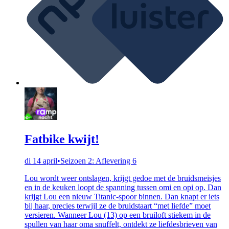
Fatbike kwijt!
di 14 april
•
Seizoen 2: Aflevering 6
Lou wordt weer ontslagen, krijgt gedoe met de bruidsmeisjes
en in de keuken loopt de spanning tussen omi en opi op. Dan
krijgt Lou een nieuw Titanic-spoor binnen. Dan knapt er iets
bij haar, precies terwijl ze de bruidstaart “met liefde” moet
versieren. Wanneer Lou (13) op een bruiloft stiekem in de
spullen van haar oma snuffelt, ontdekt ze liefdesbrieven van