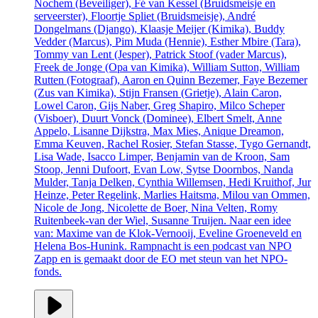
Nochem (Beveiliger), Fé van Kessel (Bruidsmeisje en
serveerster), Floortje Spliet (Bruidsmeisje), André
Dongelmans (Django), Klaasje Meijer (Kimika), Buddy
Vedder (Marcus), Pim Muda (Hennie), Esther Mbire (Tara),
Tommy van Lent (Jesper), Patrick Stoof (vader Marcus),
Freek de Jonge (Opa van Kimika), William Sutton, William
Rutten (Fotograaf), Aaron en Quinn Bezemer, Faye Bezemer
(Zus van Kimika), Stijn Fransen (Grietje), Alain Caron,
Lowel Caron, Gijs Naber, Greg Shapiro, Milco Scheper
(Visboer), Duurt Vonck (Dominee), Elbert Smelt, Anne
Appelo, Lisanne Dijkstra, Max Mies, Anique Dreamon,
Emma Keuven, Rachel Rosier, Stefan Stasse, Tygo Gernandt,
Lisa Wade, Isacco Limper, Benjamin van de Kroon, Sam
Stoop, Jenni Dufoort, Evan Low, Sytse Doornbos, Nanda
Mulder, Tanja Delken, Cynthia Willemsen, Hedi Kruithof, Jur
Heinze, Peter Regelink, Marlies Haitsma, Milou van Ommen,
Nicole de Jong, Nicolette de Boer, Nina Velten, Romy
Ruitenbeek-van der Wiel, Susanne Truijen. Naar een idee
van: Maxime van de Klok-Vernooij, Eveline Groeneveld en
Helena Bos-Hunink. Rampnacht is een podcast van NPO
Zapp en is gemaakt door de EO met steun van het NPO-
fonds.