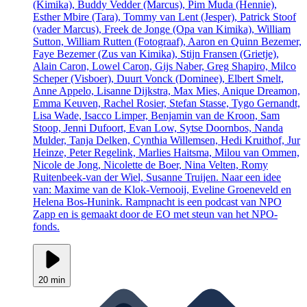
(Kimika), Buddy Vedder (Marcus), Pim Muda (Hennie),
Esther Mbire (Tara), Tommy van Lent (Jesper), Patrick Stoof
(vader Marcus), Freek de Jonge (Opa van Kimika), William
Sutton, William Rutten (Fotograaf), Aaron en Quinn Bezemer,
Faye Bezemer (Zus van Kimika), Stijn Fransen (Grietje),
Alain Caron, Lowel Caron, Gijs Naber, Greg Shapiro, Milco
Scheper (Visboer), Duurt Vonck (Dominee), Elbert Smelt,
Anne Appelo, Lisanne Dijkstra, Max Mies, Anique Dreamon,
Emma Keuven, Rachel Rosier, Stefan Stasse, Tygo Gernandt,
Lisa Wade, Isacco Limper, Benjamin van de Kroon, Sam
Stoop, Jenni Dufoort, Evan Low, Sytse Doornbos, Nanda
Mulder, Tanja Delken, Cynthia Willemsen, Hedi Kruithof, Jur
Heinze, Peter Regelink, Marlies Haitsma, Milou van Ommen,
Nicole de Jong, Nicolette de Boer, Nina Velten, Romy
Ruitenbeek-van der Wiel, Susanne Truijen. Naar een idee
van: Maxime van de Klok-Vernooij, Eveline Groeneveld en
Helena Bos-Hunink. Rampnacht is een podcast van NPO
Zapp en is gemaakt door de EO met steun van het NPO-
fonds.
20 min