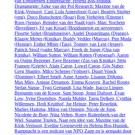
van Eijnsbergen Eindredactie: Helena Bos-Hunink
Dramaturgie: Anke van der Pol Research: Maxime van de
Klok-Vernooij Cast: Lola Amersfoort (Lou), Beatrijs Sluijter
(omi), Duco Bunschoten (Boaz) Rop Verheijen (Etienne),
Roos (Senna), Reinder van der Naalt (opi), Marc Nochem
(Beveiliger), Fé van Kessel (Bruidsmeisje en serveerster),
Floortje Spliet (Bruidsmeisje), André Dongelmans (Django),
Klaasje Meijer (Kimika), Buddy Vedder (Marcus), Pim Muda
(Hennie), Esther Mbire (Tara), Tommy van Lent (Jesper),
Patrick Stoof (vader Marcus), Freek de Jonge (Opa van
Kimika), William Sutton, William Rutten (Fotograaf), Aaron
en Quinn Bezemer, Faye Bezemer (Zus van Kimika), Stijn
Fransen (Grietje), Alain Caron, Lowel Caron, Gijs Naber,
Greg Shapiro, Milco Scheper (Visboer), Duurt Vonck
(Dominee), Elbert Smelt, Anne Appelo, Lisanne Dijkstra,
Max Mies, Anique Dreamon, Emma Keuven, Rachel Rosier,
Stefan Stasse, Tygo Gernandt, Lisa Wade, Isacco Limper,
Benjamin van de Kroon, Sam Stoop, Jenni Dufoort, Evan
Low, Sytse Doornbos, Nanda Mulder, Tanja Delken, Cynthia
Willemsen, Hedi Kruithof, Jur Heinze, Peter Regelink,
Marlies Haitsma, Milou van Ommen, Nicole de Jong,
Nicolette de Boer, Nina Velten, Romy Ruitenbeek-van der
Wiel, Susanne Truijen. Naar een idee van: Maxime van de
Klok-Vernooij, Eveline Groeneveld en Helena Bos-Hunink.
Rampnacht is een podcast van NPO Zapp en is gemaakt door