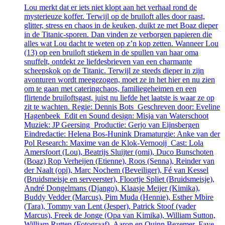
Lou merkt dat er iets niet klopt aan het verhaal rond de
mysterieuze koffer. Terwijl op de bruiloft alles door raast,
glitter, stress en chaos in de keuken, duikt ze met Boaz dieper
in de Titanic-sporen. Dan vinden ze verborgen papieren die
alles wat Lou dacht te weten op z’n kop zetten. Wanneer Lou
(13) op een bruiloft stiekem in de spullen van haar oma
snuffelt, ontdekt ze liefdesbrieven van een charmante
scheepskok op de Titanic. Terwijl ze steeds dieper in zijn
avonturen wordt meegezogen, moet ze in het hier en nu zien
om te gaan met cateringchaos, familiegeheimen en een
flirtende bruiloftsgast, juist nu liefde het laatste is waar ze op
zit te wachten. Regie: Dennis Bots Geschreven door: Eveline
Hagenbeek Edit en Sound design: Misja van Waterschoot
Muziek: JP Geersing Productie: Gerjo van Eijnsbergen
Eindredactie: Helena Bos-Hunink Dramaturgie: Anke van der
Pol Research: Maxime van de Klok-Vernooij Cast: Lola
Amersfoort (Lou), Beatrijs Sluijter (omi), Duco Bunschoten
(Boaz) Rop Verheijen (Etienne), Roos (Senna), Reinder van
der Naalt (opi), Marc Nochem (Beveiliger), Fé van Kessel
(Bruidsmeisje en serveerster), Floortje Spliet (Bruidsmeisje),
André Dongelmans (Django), Klaasje Meijer (Kimika),
Buddy Vedder (Marcus), Pim Muda (Hennie), Esther Mbire
(Tara), Tommy van Lent (Jesper), Patrick Stoof (vader
Marcus), Freek de Jonge (Opa van Kimika), William Sutton,
William Rutten (Fotograaf), Aaron en Quinn Bezemer, Faye