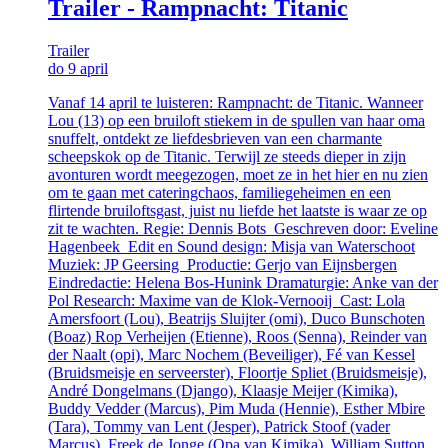
Trailer - Rampnacht: Titanic
Trailer
do 9 april
Vanaf 14 april te luisteren: Rampnacht: de Titanic. Wanneer
Lou (13) op een bruiloft stiekem in de spullen van haar oma
snuffelt, ontdekt ze liefdesbrieven van een charmante
scheepskok op de Titanic. Terwijl ze steeds dieper in zijn
avonturen wordt meegezogen, moet ze in het hier en nu zien
om te gaan met cateringchaos, familiegeheimen en een
flirtende bruiloftsgast, juist nu liefde het laatste is waar ze op
zit te wachten. Regie: Dennis Bots Geschreven door: Eveline
Hagenbeek Edit en Sound design: Misja van Waterschoot
Muziek: JP Geersing Productie: Gerjo van Eijnsbergen
Eindredactie: Helena Bos-Hunink Dramaturgie: Anke van der
Pol Research: Maxime van de Klok-Vernooij Cast: Lola
Amersfoort (Lou), Beatrijs Sluijter (omi), Duco Bunschoten
(Boaz) Rop Verheijen (Etienne), Roos (Senna), Reinder van
der Naalt (opi), Marc Nochem (Beveiliger), Fé van Kessel
(Bruidsmeisje en serveerster), Floortje Spliet (Bruidsmeisje),
André Dongelmans (Django), Klaasje Meijer (Kimika),
Buddy Vedder (Marcus), Pim Muda (Hennie), Esther Mbire
(Tara), Tommy van Lent (Jesper), Patrick Stoof (vader
Marcus), Freek de Jonge (Opa van Kimika), William Sutton,