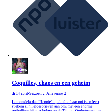
Coquilles, chaos en een geheim
di 14 april
•
Seizoen 2: Aflevering 2
Lou ontdekt dat “Hennie” op de foto haar opi is en leest
stiekem zijn liefdesbrieven aan omi met een enorme
onthulling: hij gaat koken op de Titanic. Ondertussen dreigt