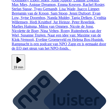
(Dominee), Elbert Smelt, Anne Appelo, Lisanne Dijkstra,
Max Mies, Anique Dreamon, Emma Keuven, Rachel Rosier,
Stefan Stasse, Tygo Gernandt, Lisa Wade, Isacco Limper,
Benjamin van de Kroon, Sam Stoop, Jenni Dufoort, Evan
Low, Sytse Doornbos, Nanda Mulder, Tanja Delken, Cynthia
Willemsen, Hedi Kruithof, Jur Heinze, Peter Regelink,
Marlies Haitsma, Milou van Ommen, Nicole de Jong,
Nicolette de Boer, Nina Velten, Romy Ruitenbeek-van der
Wiel, Susanne Truijen. Naar een idee van: Maxime van de
Klok-Vernooij, Eveline Groeneveld en Helena Bos-Hunink.
Rampnacht is een podcast van NPO Zapp en is gemaakt door
de EO met steun van het NPO-fonds.
19 min