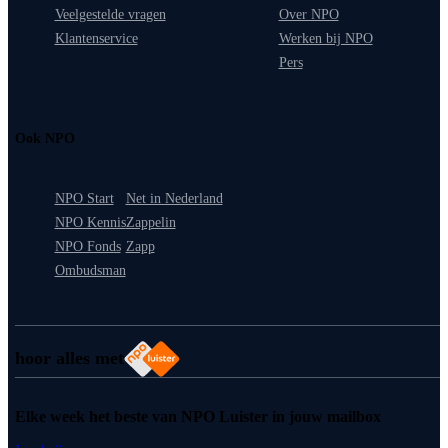
Veelgestelde vragen
Over NPO
Klantenservice
Werken bij NPO
Pers
Ook NPO
NPO Start
Net in Nederland
NPO Kennis
Zappelin
NPO Fonds
Zapp
Ombudsman
hoor alles met
Elke week het beste van NPO Luister in jouw mailbox