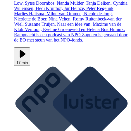
Low, Sytse Doornbos, Nanda Mulder, Tanja Delken, Cynthia
Willemsen, Hedi Kruithof, Jur Heinze, Peter Regelink,
Marlies Haitsma, Milou van Ommen, Nicole de Jong,
Nicolette de Boer, Nina Velten, Romy Ruitenbeek-van der
Wiel, Susanne Truijen. Naar een idee van: Maxime van de
Klok-Vernooij, Eveline Groeneveld en Helena Bos-Hunink.
Rampnacht is een podcast van NPO Zapp en is gemaakt door
de EO met steun van het NPO-fonds.
17 min