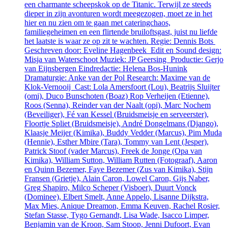
een charmante scheepskok op de Titanic. Terwijl ze steeds
dieper in zijn avonturen wordt meegezogen, moet ze in het
hier en nu zien om te gaan met cateringchaos,
familiegeheimen en een flirtende bruiloftsgast, juist nu liefde
het laatste is waar ze op zit te wachten. Regie: Dennis Bots
Geschreven door: Eveline Hagenbeek Edit en Sound design:
Misja van Waterschoot Muziek: JP Geersing Productie: Gerjo
van Eijnsbergen Eindredactie: Helena Bos-Hunink
Dramaturgie: Anke van der Pol Research: Maxime van de
Klok-Vernooij Cast: Lola Amersfoort (Lou), Beatrijs Sluijter
(omi), Duco Bunschoten (Boaz) Rop Verheijen (Etienne),
Roos (Senna), Reinder van der Naalt (opi), Marc Nochem
(Beveiliger), Fé van Kessel (Bruidsmeisje en serveerster),
Floortje Spliet (Bruidsmeisje), André Dongelmans (Django),
Klaasje Meijer (Kimika), Buddy Vedder (Marcus), Pim Muda
(Hennie), Esther Mbire (Tara), Tommy van Lent (Jesper),
Patrick Stoof (vader Marcus), Freek de Jonge (Opa van
Kimika), William Sutton, William Rutten (Fotograaf), Aaron
en Quinn Bezemer, Faye Bezemer (Zus van Kimika), Stijn
Fransen (Grietje), Alain Caron, Lowel Caron, Gijs Naber,
Greg Shapiro, Milco Scheper (Visboer), Duurt Vonck
(Dominee), Elbert Smelt, Anne Appelo, Lisanne Dijkstra,
Max Mies, Anique Dreamon, Emma Keuven, Rachel Rosier,
Stefan Stasse, Tygo Gernandt, Lisa Wade, Isacco Limper,
Benjamin van de Kroon, Sam Stoop, Jenni Dufoort, Evan