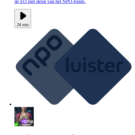
de EO met steun van het NPO-fonds.
24 min