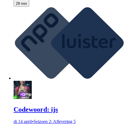
29 min
Codewoord: ijs
di 14 april
•
Seizoen 2: Aflevering 5