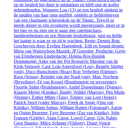
op de bruiloft het diner te mislukken en blijft omi de koffer
geheimhouden. Wanneer Lou (13) op een bruiloft stiekem in
de spullen van haar oma snuffelt, ontdekt ze liefdesbrieven
van een charmante scheepskok op de Titanic. Terwijl ze
steeds dieper in zijn avonturen wordt meegezogen, moet ze in
het hier en nu zien om te gaan met cateringchaos,
familiegeheimen en een flirtende bruiloftsgast, juist nu liefde
het laatste is waar ze op zit te wachten. Regie: Dennis Bots
Geschreven door: Eveline Hagenbeek Edit en Sound design:
Misja van Waterschoot Muziek: JP Geersing Productie: Gerjo
van Eijnsbergen Eindredactie: Helena Bos-Hunink
Dramaturgie: Anke van der Pol Research: Maxime van de
Klok-Vernooij Cast: Lola Amersfoort (Lou), Beatrijs Sluijter
(omi), Duco Bunschoten (Boaz) Rop Verheijen (Etienne),
Roos (Senna), Reinder van der Naalt (opi), Marc Nochem
(Beveiliger), Fé van Kessel (Bruidsmeisje en serveerster),
Floortje Spliet (Bruidsmeisje), André Dongelmans (Django),
Klaasje Meijer (Kimika), Buddy Vedder (Marcus), Pim Muda
(Hennie), Esther Mbire (Tara), Tommy van Lent (Jesper),
Patrick Stoof (vader Marcus), Freek de Jonge (Opa van
Kimika), William Sutton, William Rutten (Fotograaf), Aaron
en Quinn Bezemer, Faye Bezemer (Zus van Kimika), Stijn
Fransen (Grietje), Alain Caron, Lowel Caron, Gijs Naber,
Greg Shapiro, Milco Scheper (Visboer), Duurt Vonck