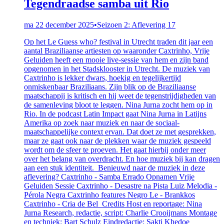
Tegendraadse samba uit Rio
ma 22 december 2025
•
Seizoen 2: Aflevering 17
Op het Le Guess who? festival in Utrecht traden dit jaar een
aantal Braziliaanse artiesten op waaronder Caxtrinho, Vrije
Geluiden heeft een mooie live-sessie van hem en zijn band
opgenomen in het Stadsklooster in Utrecht. De muziek van
Caxtrinho is lekker dwars, hoekig en tegelijkertijd
onmiskenbaar Braziliaans. Zijn blik op de Braziliaanse
maatschappij is kritisch en hij weet de tegenstrijdigheden van
de samenleving bloot te leggen. Nina Jurna zocht hem op in
Rio. In de podcast Latin Impact gaat Nina Jurna in Latijns
Amerika op zoek naar muziek en naar de sociaal-
maatschappelijke context ervan. Dat doet ze met gesprekken,
maar ze gaat ook naar de plekken waar de muziek gespeeld
wordt om de sfeer te proeven. Het gaat hierbij onder meer
over het belang van overdracht. En hoe muziek bij kan dragen
aan een stuk identiteit. Benieuwd naar de muziek in deze
aflevering? Caxtrinho - Samba Errado Opnamen Vrije
Geluiden Sessie Caxtrinho - Desastre na Pista Luiz Melodia -
Pérola Negra Caxtrinho features Negro Le - Brankkos
Caxtrinho - Cria de Bel Credits Host en reportage: Nina
Jurna Research, redactie, script: Charlie Crooijmans Montage
en techniek: Bart Schulz Eindredactie: Sakti Khedoe