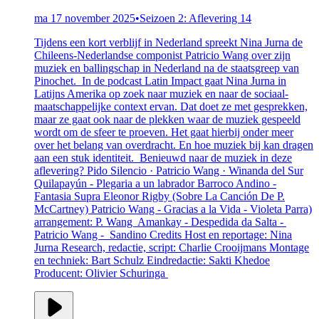
ma 17 november 2025
•
Seizoen 2: Aflevering 14
Tijdens een kort verblijf in Nederland spreekt Nina Jurna de
Chileens-Nederlandse componist Patricio Wang over zijn
muziek en ballingschap in Nederland na de staatsgreep van
Pinochet. In de podcast Latin Impact gaat Nina Jurna in
Latijns Amerika op zoek naar muziek en naar de sociaal-
maatschappelijke context ervan. Dat doet ze met gesprekken,
maar ze gaat ook naar de plekken waar de muziek gespeeld
wordt om de sfeer te proeven. Het gaat hierbij onder meer
over het belang van overdracht. En hoe muziek bij kan dragen
aan een stuk identiteit. Benieuwd naar de muziek in deze
aflevering? Pido Silencio · Patricio Wang · Winanda del Sur
Quilapayún - Plegaria a un labrador Barroco Andino -
Fantasia Supra Eleonor Rigby (Sobre La Canción De P.
McCartney) Patricio Wang - Gracias a la Vida - Violeta Parra)
arrangement: P. Wang Amankay - Despedida da Salta -
Patricio Wang - Sandino Credits Host en reportage: Nina
Jurna Research, redactie, script: Charlie Crooijmans Montage
en techniek: Bart Schulz Eindredactie: Sakti Khedoe
Producent: Olivier Schuringa