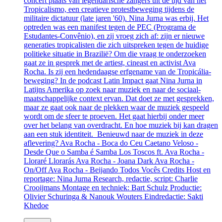
concert plaats van legendarische zangers uit de tijd van het
Tropicalismo, een creatieve protestbeweging tijdens de
militaire dictatuur (late jaren '60). Nina Jurna was erbij. Het
optreden was een manifest tegen de PEC (Programa de
Estudantes-Convênio), en zij vroeg zich af: zijn er nieuwe
generaties tropicalisten die zich uitspreken tegen de huidige
politieke situatie in Brazilië? Om die vraag te onderzoeken
gaat ze in gesprek met de artiest, cineast en activist Ava
Rocha. Is zij een hedendaagse erfgename van de Tropicália-
beweging? In de podcast Latin Impact gaat Nina Jurna in
Latijns Amerika op zoek naar muziek en naar de sociaal-
maatschappelijke context ervan. Dat doet ze met gesprekken,
maar ze gaat ook naar de plekken waar de muziek gespeeld
wordt om de sfeer te proeven. Het gaat hierbij onder meer
over het belang van overdracht. En hoe muziek bij kan dragen
aan een stuk identiteit. Benieuwd naar de muziek in deze
aflevering? Ava Rocha - Boca do Ceu Caetano Veloso -
Desde Que o Samba é Samba Los Toscos ft. Ava Rocha -
Lloraré Llorarás Ava Rocha - Joana Dark Ava Rocha -
On/Off Ava Rocha - Beijando Todos Vocês Credits Host en
reportage: Nina Jurna Research, redactie, script: Charlie
Crooijmans Montage en techniek: Bart Schulz Productie:
Olivier Schuringa & Nanouk Wouters Eindredactie: Sakti
Khedoe