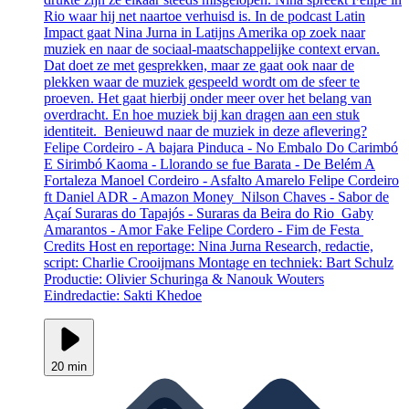
Rio waar hij net naartoe verhuisd is. In de podcast Latin
Impact gaat Nina Jurna in Latijns Amerika op zoek naar
muziek en naar de sociaal-maatschappelijke context ervan.
Dat doet ze met gesprekken, maar ze gaat ook naar de
plekken waar de muziek gespeeld wordt om de sfeer te
proeven. Het gaat hierbij onder meer over het belang van
overdracht. En hoe muziek bij kan dragen aan een stuk
identiteit. Benieuwd naar de muziek in deze aflevering?
Felipe Cordeiro - A bajara Pinduca - No Embalo Do Carimbó
E Sirimbó Kaoma - Llorando se fue Barata - De Belém A
Fortaleza Manoel Cordeiro - Asfalto Amarelo Felipe Cordeiro
ft Daniel ADR - Amazon Money Nilson Chaves - Sabor de
Açaí Suraras do Tapajós - Suraras da Beira do Rio Gaby
Amarantos - Amor Fake Felipe Cordero - Fim de Festa
Credits Host en reportage: Nina Jurna Research, redactie,
script: Charlie Crooijmans Montage en techniek: Bart Schulz
Productie: Olivier Schuringa & Nanouk Wouters
Eindredactie: Sakti Khedoe
20 min