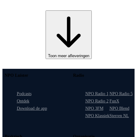
Toon meer afleveringen
NPO Luister
Radio
Podcasts
NPO Radio 1
NPO Radio 5
Ontdek
NPO Radio 2
FunX
Download de app
NPO 3FM
NPO Blend
NPO Klassiek
Sterren NL
Praktisch
Organisatie