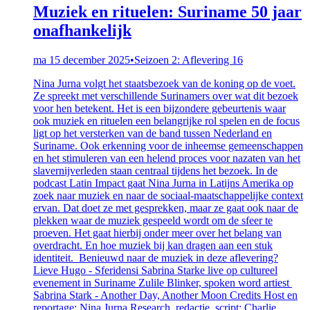
Muziek en rituelen: Suriname 50 jaar
onafhankelijk
ma 15 december 2025
•
Seizoen 2: Aflevering 16
Nina Jurna volgt het staatsbezoek van de koning op de voet.
Ze spreekt met verschillende Surinamers over wat dit bezoek
voor hen betekent. Het is een bijzondere gebeurtenis waar
ook muziek en rituelen een belangrijke rol spelen en de focus
ligt op het versterken van de band tussen Nederland en
Suriname. Ook erkenning voor de inheemse gemeenschappen
en het stimuleren van een helend proces voor nazaten van het
slavernijverleden staan centraal tijdens het bezoek. In de
podcast Latin Impact gaat Nina Jurna in Latijns Amerika op
zoek naar muziek en naar de sociaal-maatschappelijke context
ervan. Dat doet ze met gesprekken, maar ze gaat ook naar de
plekken waar de muziek gespeeld wordt om de sfeer te
proeven. Het gaat hierbij onder meer over het belang van
overdracht. En hoe muziek bij kan dragen aan een stuk
identiteit. Benieuwd naar de muziek in deze aflevering?
Lieve Hugo - Sferidensi Sabrina Starke live op cultureel
evenement in Suriname Zulile Blinker, spoken word artiest
Sabrina Stark - Another Day, Another Moon Credits Host en
reportage: Nina Jurna Research, redactie, script: Charlie