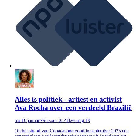
Alles is politiek - artiest en activist
Ava Rocha over een verdeeld Brazilië
ma 19 januari
•
Seizoen 2: Aflevering 19
Op het strand van Copacabana vond in september 2025 een