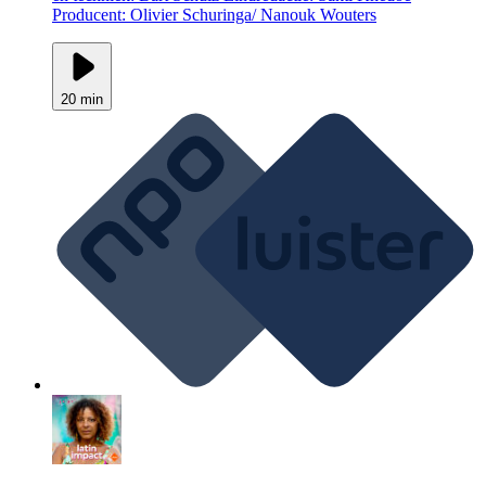
Producent: Olivier Schuringa/ Nanouk Wouters
20 min