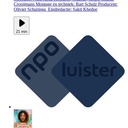
Crooijmans Montage en techniek: Bart Schulz Producent:
Olivier Schuringa Eindredactie: Sakti Khedoe
21 min