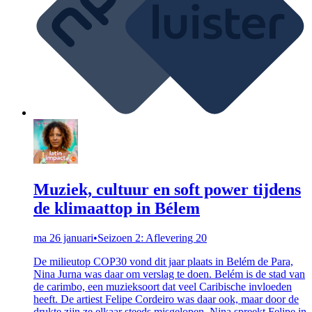
Muziek, cultuur en soft power tijdens
de klimaattop in Bélem
ma 26 januari
•
Seizoen 2: Aflevering 20
De milieutop COP30 vond dit jaar plaats in Belém de Para,
Nina Jurna was daar om verslag te doen. Belém is de stad van
de carimbo, een muzieksoort dat veel Caribische invloeden
heeft. De artiest Felipe Cordeiro was daar ook, maar door de
drukte zijn ze elkaar steeds misgelopen. Nina spreekt Felipe in