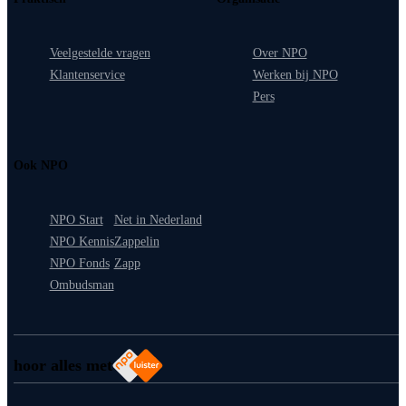
Veelgestelde vragen
Over NPO
Klantenservice
Werken bij NPO
Pers
Ook NPO
NPO Start
Net in Nederland
NPO Kennis
Zappelin
NPO Fonds
Zapp
Ombudsman
hoor alles met