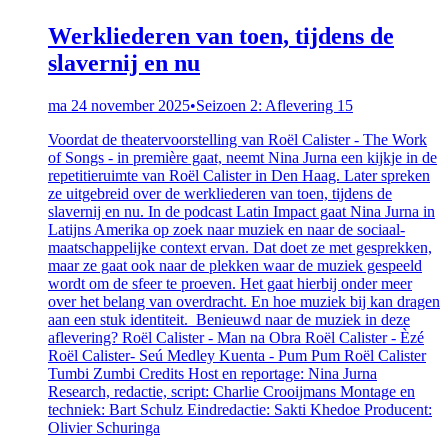
Werkliederen van toen, tijdens de
slavernij en nu
ma 24 november 2025
•
Seizoen 2: Aflevering 15
Voordat de theatervoorstelling van Roël Calister - The Work
of Songs - in première gaat, neemt Nina Jurna een kijkje in de
repetitieruimte van Roël Calister in Den Haag. Later spreken
ze uitgebreid over de werkliederen van toen, tijdens de
slavernij en nu. In de podcast Latin Impact gaat Nina Jurna in
Latijns Amerika op zoek naar muziek en naar de sociaal-
maatschappelijke context ervan. Dat doet ze met gesprekken,
maar ze gaat ook naar de plekken waar de muziek gespeeld
wordt om de sfeer te proeven. Het gaat hierbij onder meer
over het belang van overdracht. En hoe muziek bij kan dragen
aan een stuk identiteit. Benieuwd naar de muziek in deze
aflevering? Roël Calister - Man na Obra Roël Calister - Èzé
Roël Calister- Seú Medley Kuenta - Pum Pum Roël Calister
Tumbi Zumbi Credits Host en reportage: Nina Jurna
Research, redactie, script: Charlie Crooijmans Montage en
techniek: Bart Schulz Eindredactie: Sakti Khedoe Producent:
Olivier Schuringa