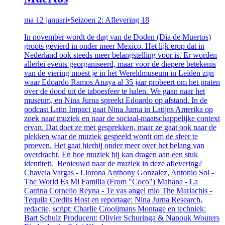
ma 12 januari
•
Seizoen 2: Aflevering 18
In november wordt de dag van de Doden (Dia de Muertos)
groots gevierd in onder meer Mexico. Het lijk erop dat in
Nederland ook steeds meer belangstelling voor is. Er worden
allerlei events georganiseerd, maar voor de diepere betekenis
van de viering moest je in het Wereldmuseum in Leiden zijn
waar Edoardo Ramos Anaya al 35 jaar probeert om het praten
over de dood uit de taboesfeer te halen. We gaan naar het
museum, en Nina Jurna spreekt Edoardo op afstand. In de
podcast Latin Impact gaat Nina Jurna in Latijns Amerika op
zoek naar muziek en naar de sociaal-maatschappelijke context
ervan. Dat doet ze met gesprekken, maar ze gaat ook naar de
plekken waar de muziek gespeeld wordt om de sfeer te
proeven. Het gaat hierbij onder meer over het belang van
overdracht. En hoe muziek bij kan dragen aan een stuk
identiteit. Benieuwd naar de muziek in deze aflevering?
Chavela Vargas - Llorona Anthony Gonzalez, Antonio Sol -
The World Es Mi Familia (From "Coco") Mahana - La
Catrina Cornelio Reyna - Te vas angel mio The Mariachis -
Tequila Credits Host en reportage: Nina Jurna Research,
redactie, script: Charlie Crooijmans Montage en techniek:
Bart Schulz Producent: Olivier Schuringa & Nanouk Wouters