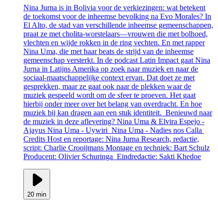
Nina Jurna is in Bolivia voor de verkiezingen: wat betekent
de toekomst voor de inheemse bevolking na Evo Morales? In
El Alto, de stad van verschillende inheemse gemeenschappen,
praat ze met cholita-worstelaars—vrouwen die met bolhoed,
vlechten en wijde rokken in de ring vechten. En met rapper
Nina Uma, die met haar beats de strijd van de inheemse
gemeenschap versterkt. In de podcast Latin Impact gaat Nina
Jurna in Latijns Amerika op zoek naar muziek en naar de
sociaal-maatschappelijke context ervan. Dat doet ze met
gesprekken, maar ze gaat ook naar de plekken waar de
muziek gespeeld wordt om de sfeer te proeven. Het gaat
hierbij onder meer over het belang van overdracht. En hoe
muziek bij kan dragen aan een stuk identiteit. Benieuwd naar
de muziek in deze aflevering? Nina Uma & Elvira Espejo -
Ajayus Nina Uma - Uywiri Nina Uma - Nadies nos Calla
Credits Host en reportage: Nina Jurna Research, redactie,
script: Charlie Crooijmans Montage en techniek: Bart Schulz
Producent: Olivier Schuringa Eindredactie: Sakti Khedoe
20 min