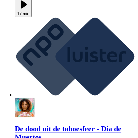
17 min
De dood uit de taboesfeer - Dia de
Muertos