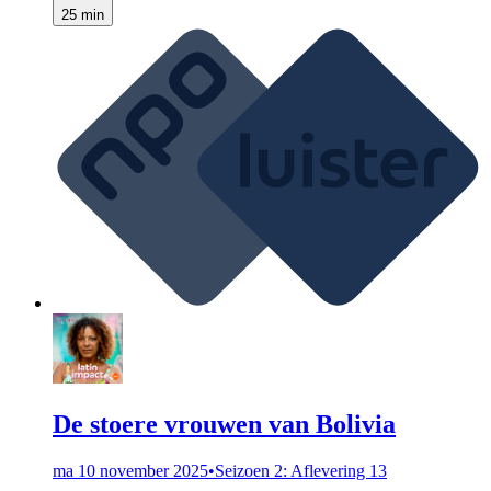
25 min
De stoere vrouwen van Bolivia
ma 10 november 2025
•
Seizoen 2: Aflevering 13