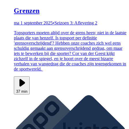
Grenzen
ma 1 september 2025
•
Seizoen 3: Aflevering 2
Topsporters moeten altijd over de grens heen; niet in de laatste
plaats die van henzelf. Is topsport per definitie
'grensoverschrijdend'? Hebben onze coaches zich wel eens
schuldig gemaakt aan grensoverschrijdend gedrag, om maar
iets te bewerken bij die sporter? Cor van der Geest kijkt
zichzelf in de spiegel, en je hoort over de meest bizarre
verhalen van wangedrag die de coaches zijn tegengekomen in
de sportwereld.
37 min