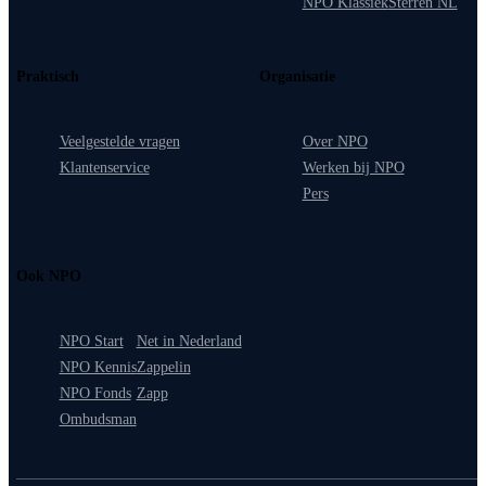
NPO Klassiek
Sterren NL
Praktisch
Organisatie
Veelgestelde vragen
Over NPO
Klantenservice
Werken bij NPO
Pers
Ook NPO
NPO Start
Net in Nederland
NPO Kennis
Zappelin
NPO Fonds
Zapp
Ombudsman