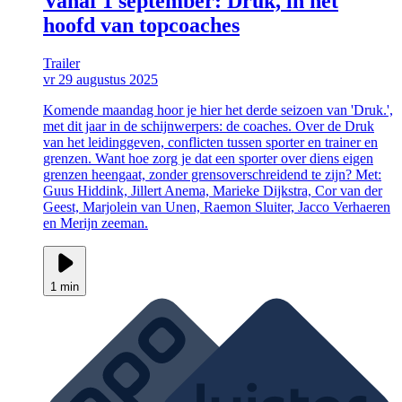
Vanaf 1 september: Druk, in het
hoofd van topcoaches
Trailer
vr 29 augustus 2025
Komende maandag hoor je hier het derde seizoen van 'Druk.',
met dit jaar in de schijnwerpers: de coaches. Over de Druk
van het leidinggeven, conflicten tussen sporter en trainer en
grenzen. Want hoe zorg je dat een sporter over diens eigen
grenzen heengaat, zonder grensoverschreidend te zijn? Met:
Guus Hiddink, Jillert Anema, Marieke Dijkstra, Cor van der
Geest, Marjolein van Unen, Raemon Sluiter, Jacco Verhaeren
en Merijn zeeman.
1 min