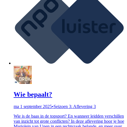
Wie bepaalt?
ma 1 september 2025
•
Seizoen 3: Aflevering 3
Wie is de baas in de topsport? En wanneer leidden verschillen
van inzicht tot grote conflicten? In deze aflevering hoor je hoe
Marjolein van Unen in een rechtszaak belande, en meer over