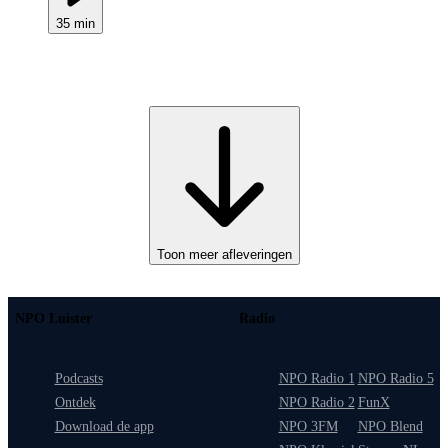
35 min
Toon meer afleveringen
NPO Luister
Radio
Podcasts
NPO Radio 1
NPO Radio 5
Ontdek
NPO Radio 2
FunX
Download de app
NPO 3FM
NPO Blend