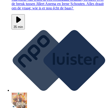
de breuk tussen Jillert Anema en Irene Schouten. Alles draait
om de vraag: wie is er nou écht de baas?
35 min