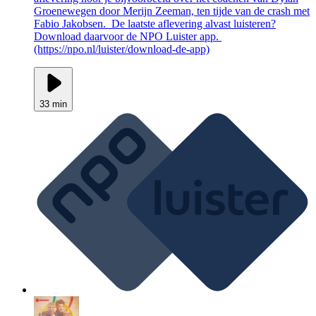
Groenewegen door Merijn Zeeman, ten tijde van de crash met
Fabio Jakobsen. De laatste aflevering alvast luisteren?
Download daarvoor de NPO Luister app.
(https://npo.nl/luister/download-de-app)
33 min