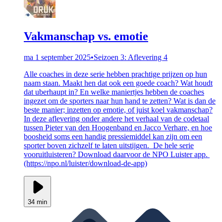
Vakmanschap vs. emotie
ma 1 september 2025
•
Seizoen 3: Aflevering 4
Alle coaches in deze serie hebben prachtige prijzen op hun
naam staan. Maakt hen dat ook een goede coach? Wat houdt
dat uberhaupt in? En welke maniertjes hebben de coaches
ingezet om de sporters naar hun hand te zetten? Wat is dan de
beste manier; inzetten op emotie, of juist koel vakmanschap?
In deze aflevering onder andere het verhaal van de codetaal
tussen Pieter van den Hoogenband en Jacco Verhare, en hoe
boosheid soms een handig pressiemiddel kan zijn om een
sporter boven zichzelf te laten uitstijgen. De hele serie
vooruitluisteren? Download daarvoor de NPO Luister app.
(https://npo.nl/luister/download-de-app)
34 min