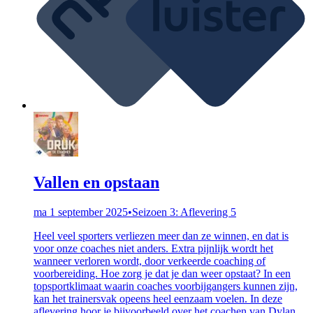
Vallen en opstaan
ma 1 september 2025
•
Seizoen 3: Aflevering 5
Heel veel sporters verliezen meer dan ze winnen, en dat is
voor onze coaches niet anders. Extra pijnlijk wordt het
wanneer verloren wordt, door verkeerde coaching of
voorbereiding. Hoe zorg je dat je dan weer opstaat? In een
topsportklimaat waarin coaches voorbijgangers kunnen zijn,
kan het trainersvak opeens heel eenzaam voelen. In deze
aflevering hoor je bijvoorbeeld over het coachen van Dylan