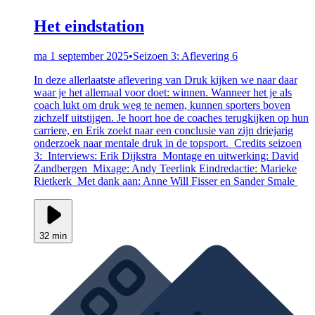
Het eindstation
ma 1 september 2025
•
Seizoen 3: Aflevering 6
In deze allerlaatste aflevering van Druk kijken we naar daar
waar je het allemaal voor doet: winnen. Wanneer het je als
coach lukt om druk weg te nemen, kunnen sporters boven
zichzelf uitstijgen. Je hoort hoe de coaches terugkijken op hun
carriere, en Erik zoekt naar een conclusie van zijn driejarig
onderzoek naar mentale druk in de topsport. Credits seizoen
3: Interviews: Erik Dijkstra Montage en uitwerking: David
Zandbergen Mixage: Andy Teerlink Eindredactie: Marieke
Rietkerk Met dank aan: Anne Will Fisser en Sander Smale
32 min