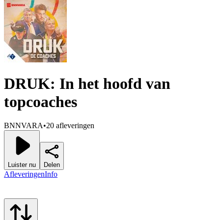
DRUK: In het hoofd van
topcoaches
BNNVARA
•
20 afleveringen
Luister nu
Delen
Afleveringen
Info