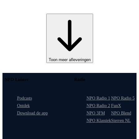
Toon meer afleveringen
NPO Luister
Radio
Podcasts
NPO Radio 1
NPO Radio 5
Ontdek
NPO Radio 2
FunX
Download de app
NPO 3FM
NPO Blend
NPO Klassiek
Sterren NL