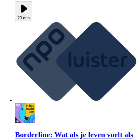
20 min
Borderline: Wat als je leven voelt als