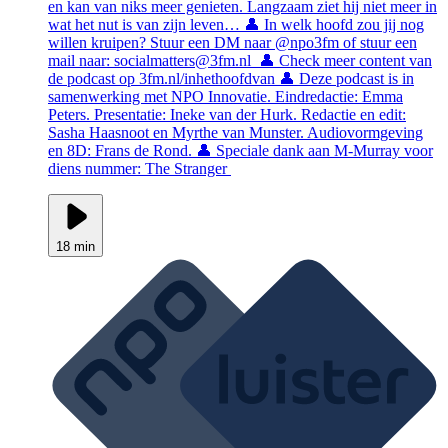
en kan van niks meer genieten. Langzaam ziet hij niet meer in
wat het nut is van zijn leven… 👤 In welk hoofd zou jij nog
willen kruipen? Stuur een DM naar @npo3fm of stuur een
mail naar: socialmatters@3fm.nl 👤 Check meer content van
de podcast op 3fm.nl/inhethoofdvan 👤 Deze podcast is in
samenwerking met NPO Innovatie. Eindredactie: Emma
Peters. Presentatie: Ineke van der Hurk. Redactie en edit:
Sasha Haasnoot en Myrthe van Munster. Audiovormgeving
en 8D: Frans de Rond. 👤 Speciale dank aan M-Murray voor
diens nummer: The Stranger
18 min