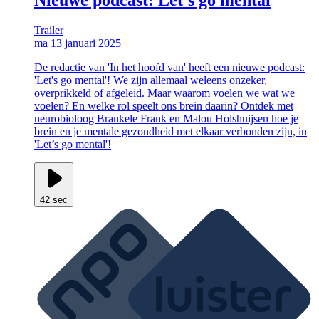
Trailer
ma 13 januari 2025
De redactie van 'In het hoofd van' heeft een nieuwe podcast:
'Let's go mental'! We zijn allemaal weleens onzeker,
overprikkeld of afgeleid. Maar waarom voelen we wat we
voelen? En welke rol speelt ons brein daarin? Ontdek met
neurobioloog Brankele Frank en Malou Holshuijsen hoe je
brein en je mentale gezondheid met elkaar verbonden zijn, in
'Let’s go mental'!
42 sec