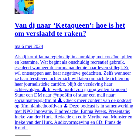
Van dj naar ‘Ketaqueen’: hoe is het
om verslaafd te raken?
ma 6 mei 2024
Als dj komt Janna regelmatig in aanraking met cocaïne, pillen
en ketamine. Wat begint als onschuldig recreatief gebruik,
escaleert wanneer de coronapandemie haar leven stillegt. Ze
wil ontsnappen aan haar negatieve gedachten. Zelfs wanneer
ze haar feestleven achter zich wil laten om zich te richten op
haar journalistieke carrière, blijft de verslaving haar
achtervolgen. 👤 In welk hoofd zou jij nog willen kruipen?
Stuur een DM naar @npo3fm of stuur een mail naar:
socialmatters@3fm.nl 👤 Check meer content van de podcast
op 3fm.nl/inhethoofdvan 👤 Deze podcast is in samenwerking
met NPO Innovatie. Eindredactie: Emma Peters. Presentatie:
Ineke van der Hurk. Redactie en edit: Myrthe van Munster en
Ineke van der Hurk. Audiovormgeving en 8D: Frans de
Rond.