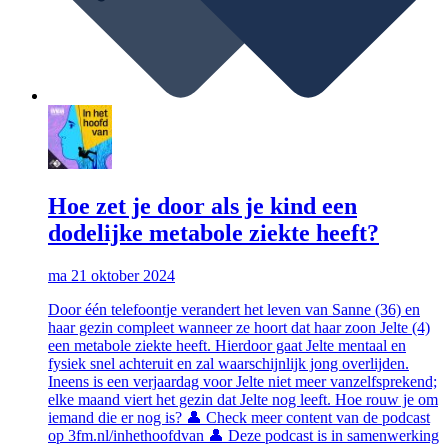
Hoe zet je door als je kind een
dodelijke metabole ziekte heeft?
ma 21 oktober 2024
Door één telefoontje verandert het leven van Sanne (36) en
haar gezin compleet wanneer ze hoort dat haar zoon Jelte (4)
een metabole ziekte heeft. Hierdoor gaat Jelte mentaal en
fysiek snel achteruit en zal waarschijnlijk jong overlijden.
Ineens is een verjaardag voor Jelte niet meer vanzelfsprekend;
elke maand viert het gezin dat Jelte nog leeft. Hoe rouw je om
iemand die er nog is? 👤 Check meer content van de podcast
op 3fm.nl/inhethoofdvan 👤 Deze podcast is in samenwerking