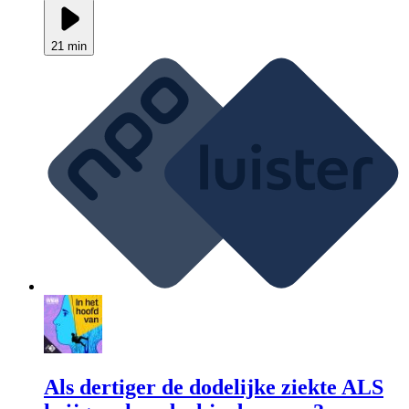
21 min
Als dertiger de dodelijke ziekte ALS