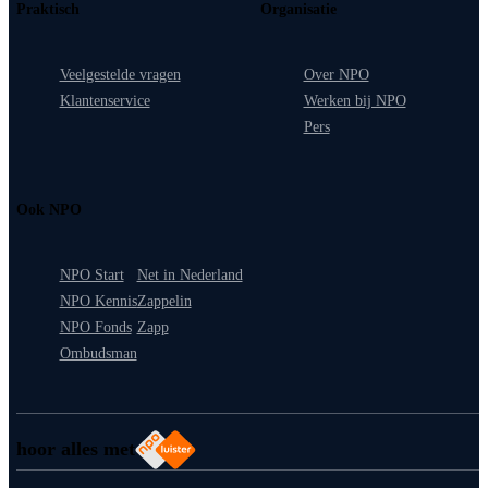
Praktisch
Organisatie
Veelgestelde vragen
Over NPO
Klantenservice
Werken bij NPO
Pers
Ook NPO
NPO Start
Net in Nederland
NPO Kennis
Zappelin
NPO Fonds
Zapp
Ombudsman
hoor alles met