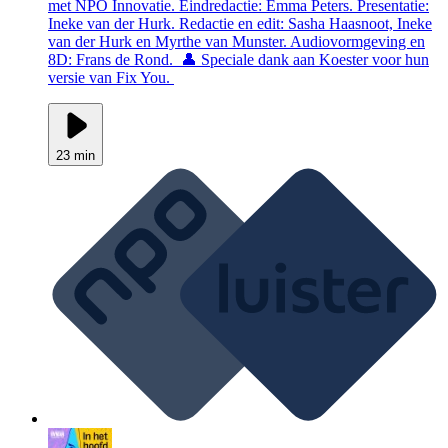
met NPO Innovatie. Eindredactie: Emma Peters. Presentatie:
Ineke van der Hurk. Redactie en edit: Sasha Haasnoot, Ineke
van der Hurk en Myrthe van Munster. Audiovormgeving en
8D: Frans de Rond. 👤 Speciale dank aan Koester voor hun
versie van Fix You.
23 min