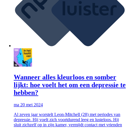
Wanneer alles kleurloos en somber
lijkt: hoe voelt het om een depressie te
hebben?
ma 20 mei 2024
Al zeven jaar worstelt Leon-Mitchell (28) met periodes van
depressie. Hij voelt zich voortdurend leeg en lusteloos. Hij
sluit zichzelf op in zijn kamer, vermijdt contact met vrienden