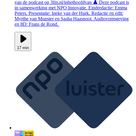
van de podcast op 3fm.nl/inhethoofdvan 👤 Deze podcast is
in samenwerking met NPO Innovatie. Eindredactie: Emma
Peters. Presentatie: Ineke van der Hurk. Redactie en edit:
Myrthe van Munster en Sasha Haasnoot. Audiovormgeving
en 8D: Frans de Rond.
17 min