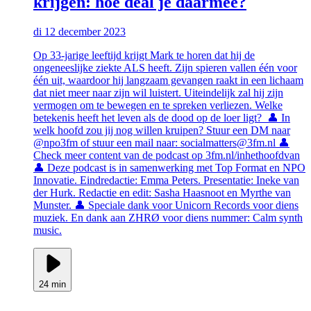
krijgen: hoe deal je daarmee?
di 12 december 2023
Op 33-jarige leeftijd krijgt Mark te horen dat hij de
ongeneeslijke ziekte ALS heeft. Zijn spieren vallen één voor
één uit, waardoor hij langzaam gevangen raakt in een lichaam
dat niet meer naar zijn wil luistert. Uiteindelijk zal hij zijn
vermogen om te bewegen en te spreken verliezen. Welke
betekenis heeft het leven als de dood op de loer ligt? 👤 In
welk hoofd zou jij nog willen kruipen? Stuur een DM naar
@npo3fm of stuur een mail naar: socialmatters@3fm.nl 👤
Check meer content van de podcast op 3fm.nl/inhethoofdvan
👤 Deze podcast is in samenwerking met Top Format en NPO
Innovatie. Eindredactie: Emma Peters. Presentatie: Ineke van
der Hurk. Redactie en edit: Sasha Haasnoot en Myrthe van
Munster. 👤 Speciale dank voor Unicorn Records voor diens
muziek. En dank aan ZHRØ voor diens nummer: Calm synth
music.
24 min