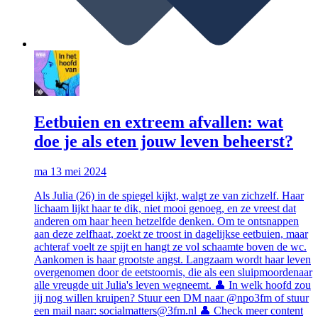
Eetbuien en extreem afvallen: wat
doe je als eten jouw leven beheerst?
ma 13 mei 2024
Als Julia (26) in de spiegel kijkt, walgt ze van zichzelf. Haar
lichaam lijkt haar te dik, niet mooi genoeg, en ze vreest dat
anderen om haar heen hetzelfde denken. Om te ontsnappen
aan deze zelfhaat, zoekt ze troost in dagelijkse eetbuien, maar
achteraf voelt ze spijt en hangt ze vol schaamte boven de wc.
Aankomen is haar grootste angst. Langzaam wordt haar leven
overgenomen door de eetstoornis, die als een sluipmoordenaar
alle vreugde uit Julia's leven wegneemt. 👤 In welk hoofd zou
jij nog willen kruipen? Stuur een DM naar @npo3fm of stuur
een mail naar: socialmatters@3fm.nl 👤 Check meer content