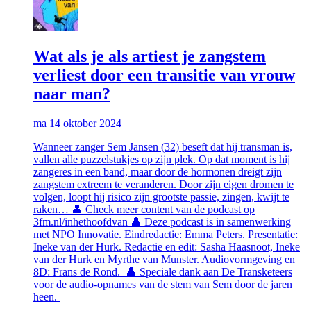
Wat als je als artiest je zangstem
verliest door een transitie van vrouw
naar man?
ma 14 oktober 2024
Wanneer zanger Sem Jansen (32) beseft dat hij transman is,
vallen alle puzzelstukjes op zijn plek. Op dat moment is hij
zangeres in een band, maar door de hormonen dreigt zijn
zangstem extreem te veranderen. Door zijn eigen dromen te
volgen, loopt hij risico zijn grootste passie, zingen, kwijt te
raken… 👤 Check meer content van de podcast op
3fm.nl/inhethoofdvan 👤 Deze podcast is in samenwerking
met NPO Innovatie. Eindredactie: Emma Peters. Presentatie:
Ineke van der Hurk. Redactie en edit: Sasha Haasnoot, Ineke
van der Hurk en Myrthe van Munster. Audiovormgeving en
8D: Frans de Rond. 👤 Speciale dank aan De Transketeers
voor de audio-opnames van de stem van Sem door de jaren
heen.