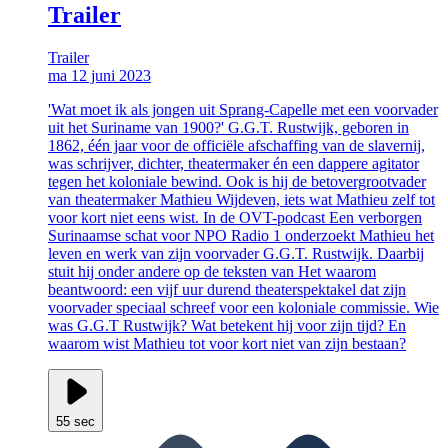
Trailer
Trailer
ma 12 juni 2023
'Wat moet ik als jongen uit Sprang-Capelle met een voorvader
uit het Suriname van 1900?' G.G.T. Rustwijk, geboren in
1862, één jaar voor de officiële afschaffing van de slavernij,
was schrijver, dichter, theatermaker én een dappere agitator
tegen het koloniale bewind. Ook is hij de betovergrootvader
van theatermaker Mathieu Wijdeven, iets wat Mathieu zelf tot
voor kort niet eens wist. In de OVT-podcast Een verborgen
Surinaamse schat voor NPO Radio 1 onderzoekt Mathieu het
leven en werk van zijn voorvader G.G.T. Rustwijk. Daarbij
stuit hij onder andere op de teksten van Het waarom
beantwoord: een vijf uur durend theaterspektakel dat zijn
voorvader speciaal schreef voor een koloniale commissie. Wie
was G.G.T Rustwijk? Wat betekent hij voor zijn tijd? En
waarom wist Mathieu tot voor kort niet van zijn bestaan?
55 sec