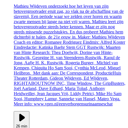
Mathieu Wijdeven onderzoekt hoe het leven van zijn
betovergrootvader eruit zag, zo vlak na de afschaffing van de
slavernij. Een periode waar we zelden over horen en waarin
zwarte mensen bij lange na niet vrij waren. Mathieu leert zijn
betovergrootvader steeds beter kennen. Maar er zijn nog
steeds missende puzzelstukjes. En dus probeert Mathieu hem
dichterbij te halen, de 21e eeuw in. Maker: Mathieu Wijdeven
Coach en editor: Romanee Rodriguez Eindmix: Alfred Koster
Eindredactie: Katinka Baehr Stem GGT Rustwijk: Maarten
van Hinte Research: Thea Doelwijt, Dorine van Hinte-
Rustwijk, Georgine H. van Steenderen-Rustwijk, Raoul de
Jong, Aafje H. K. Rustwijk, Rogeria Burger, Michiel van
Kempen, Chiquita Ho Sam Sooi, Cynthia McLeod, Miguel
Heilbron. Met dank aan: De Correspondent, ProductieHuis
Theater Rotterdam, Gideon Wijdeven, Ed Wijdeven,
RIGHTABOUTNOW INC, Time Window, The GripBusters,
Joël Aarland, Dave Edhard, Maria Tolud, Anthony
Heidweiller, Jean Jacques Vrij, Liddy Petrici, Mike Ho Sam
Sooi, Humphrey Lamur, Sanneke van Hassel, Mateo Vega.
Meer info: www.vpro.nl/eenverborgensurinaamseschat
26 min