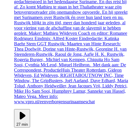
gedachtengoed in het hedendaagse Suriname. En dus reist hij
af. Zo komt Mathieu te staan in het Thaliatheater waar zijn
betovergrootvader zijn onemanshow opvoerde. En hij spreekt
met Surinamers over Rustwijk én over hun land toen en nu.
Rustwijk blijkt in zijn tijd, meer dan honderd jaar geleden, al
voor viering van de afschaffing van de slavernij te hebben
gepleit. Maker: Mathieu Wijdeven Coach en editor: Romanee
Rodriguez Eindmix: Alfred Koster Eindredactie: Katinka
Baehr Stem GGT Rustwijk: Maarten van Hinte Research:
Thea Doelwijt, Dorine van Hinte-Rustwijk, Georgine H. van
Steenderen-Rustwijk, Raoul de Jong, Aafje H. K. Rustwijk,
Rogeria Burger, Michiel van Kempen, Chiquita Ho Sam
Sooi, Cynthia McLeod, Miguel Heilbron. Met dank aan: De
Correspondent, ProductieHuis Theater Rotterdam, Gideon
Wijdeven, Ed Wijdeven, RIGHTABOUTNOW INC, Time
Window, The GripBusters, Joël Aarland, Dave Edhard, Maria
Tolud, Anthony Heidweiller, Jean Jacques Vrij, Liddy Petrici,
Mike Ho Sam Sooi, Humphrey Lamur, Sanneke van Hassel,
Mateo Vega. Meer info:
www.vpro.nl/eenverborgensurinaamseschat
27 min