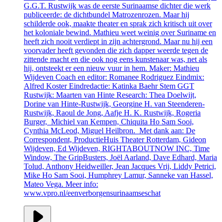
G.G.T. Rustwijk was de eerste Surinaamse dichter die werk
publiceerde: de dichtbundel Matrozenrozen. Maar hij
schilderde ook, maakte theater en sprak zich kritisch uit over
het koloniale bewind. Mathieu weet weinig over Suriname en
heeft zich nooit verdiept in zijn achtergrond. Maar nu hij een
voorvader heeft gevonden die zich dapper weerde tegen de
zittende macht en die ook nog eens kunstenaar was, net als
hij, ontsteekt er een nieuw vuur in hem. Maker: Mathieu
Wijdeven Coach en editor: Romanee Rodriguez Eindmix:
Alfred Koster Eindredactie: Katinka Baehr Stem GGT
Rustwijk: Maarten van Hinte Research: Thea Doelwijt,
Dorine van Hinte-Rustwijk, Georgine H. van Steenderen-
Rustwijk, Raoul de Jong, Aafje H. K. Rustwijk, Rogeria
Burger, Michiel van Kempen, Chiquita Ho Sam Sooi,
Cynthia McLeod, Miguel Heilbron. Met dank aan: De
Correspondent, ProductieHuis Theater Rotterdam, Gideon
Wijdeven, Ed Wijdeven, RIGHTABOUTNOW INC, Time
Window, The GripBusters, Joël Aarland, Dave Edhard, Maria
Tolud, Anthony Heidweiller, Jean Jacques Vrij, Liddy Petrici,
Mike Ho Sam Sooi, Humphrey Lamur, Sanneke van Hassel,
Mateo Vega. Meer info:
www.vpro.nl/eenverborgensurinaamseschat