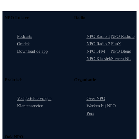
NPO Luister
Radio
Podcasts
NPO Radio 1
NPO Radio 5
Ontdek
NPO Radio 2
FunX
Download de app
NPO 3FM
NPO Blend
NPO Klassiek
Sterren NL
Praktisch
Organisatie
Veelgestelde vragen
Over NPO
Klantenservice
Werken bij NPO
Pers
Ook NPO