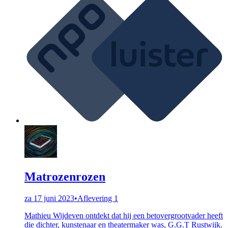
Matrozenrozen
za 17 juni 2023
•
Aflevering 1
Mathieu Wijdeven ontdekt dat hij een betovergrootvader heeft
die dichter, kunstenaar en theatermaker was, G.G.T Rustwijk.