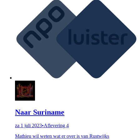
Naar Suriname
za 1 juli 2023
•
Aflevering 4
Mathieu wil weten wat er over is van Rustwijks