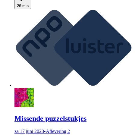
26 min
Missende puzzelstukjes
za 17 juni 2023
•
Aflevering 2