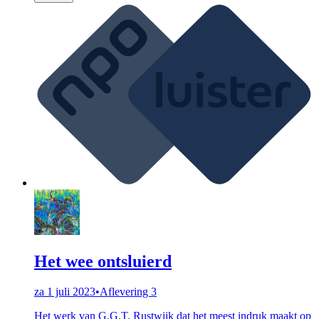
Het wee ontsluierd
za 1 juli 2023
•
Aflevering 3
Het werk van G.G.T. Rustwijk dat het meest indruk maakt op