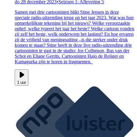
do 28 december 2023
•
Seizoen 1: Aflevering 5
Samen met drie cartoonisten blikt Stine Jensen in deze
speciale radio-uitzending terug op het jaar 2023. Wat was hun
opmerkelijkste tekening bij het nieuws? Welke veroorzaakte
ophef, welke typeert het jaar het beste? Welke cartoon vonden
zij zelf het beste, welk onderwerp het lastigst? En hoe ervaren
zij de vrijheid van meningsuiting –is die sterker onder druk
komen te staan? Stine heeft in deze live radio-uitzending drie
cartoonisten te gast in de studio: Jos Collignon, Bas van der
Schot en Eliane Gerrits. Cartoonisten Hajo de Reijger en
Kamagurka zijn te horen in fragmenten.
1 uur