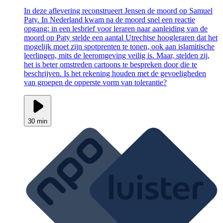
In deze aflevering reconstrueert Jensen de moord op Samuel
Paty. In Nederland kwam na de moord snel een reactie
opgang: in een lesbrief voor leraren naar aanleiding van de
moord op Paty stelde een aantal Utrechtse hoogleraren dat het
mogelijk moet zijn spotprenten te tonen, ook aan islamitische
leerlingen, mits de leeromgeving veilig is. Maar, stelden zij,
het is beter omstreden cartoons te bespreken door die te
beschrijven. Is het rekening houden met de gevoeligheden
van groepen de opperste vorm van tolerantie?
30 min