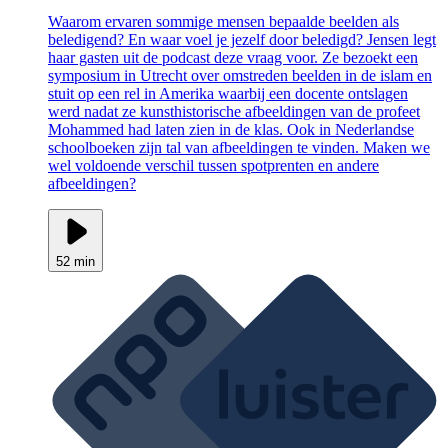
Waarom ervaren sommige mensen bepaalde beelden als
beledigend? En waar voel je jezelf door beledigd? Jensen legt
haar gasten uit de podcast deze vraag voor. Ze bezoekt een
symposium in Utrecht over omstreden beelden in de islam en
stuit op een rel in Amerika waarbij een docente ontslagen
werd nadat ze kunsthistorische afbeeldingen van de profeet
Mohammed had laten zien in de klas. Ook in Nederlandse
schoolboeken zijn tal van afbeeldingen te vinden. Maken we
wel voldoende verschil tussen spotprenten en andere
afbeeldingen?
52 min