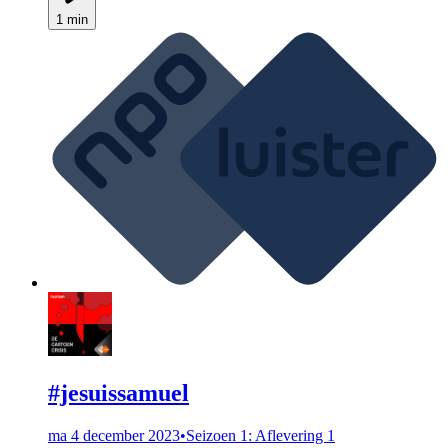
1 min
#jesuissamuel
ma 4 december 2023
•
Seizoen 1: Aflevering 1