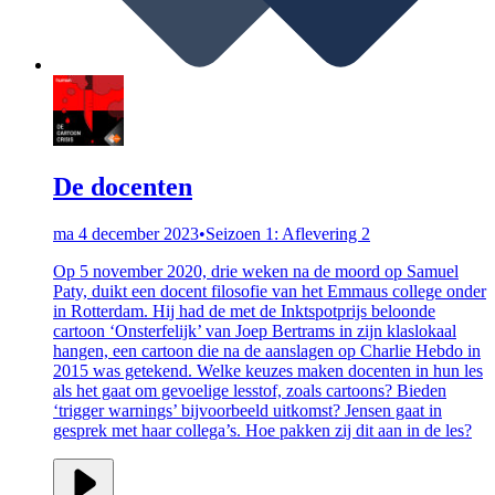
De docenten
ma 4 december 2023
•
Seizoen 1: Aflevering 2
Op 5 november 2020, drie weken na de moord op Samuel
Paty, duikt een docent filosofie van het Emmaus college onder
in Rotterdam. Hij had de met de Inktspotprijs beloonde
cartoon ‘Onsterfelijk’ van Joep Bertrams in zijn klaslokaal
hangen, een cartoon die na de aanslagen op Charlie Hebdo in
2015 was getekend. Welke keuzes maken docenten in hun les
als het gaat om gevoelige lesstof, zoals cartoons? Bieden
‘trigger warnings’ bijvoorbeeld uitkomst? Jensen gaat in
gesprek met haar collega’s. Hoe pakken zij dit aan in de les?