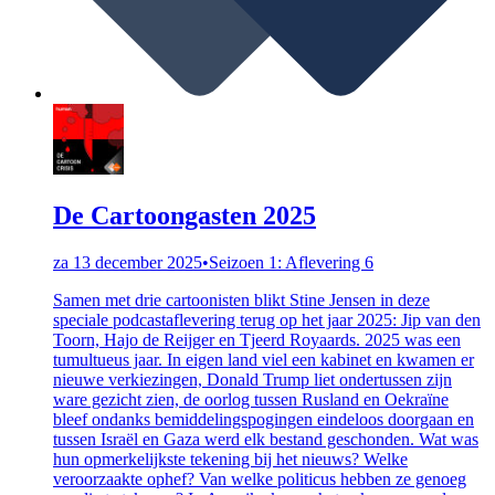
De Cartoongasten 2025
za 13 december 2025
•
Seizoen 1: Aflevering 6
Samen met drie cartoonisten blikt Stine Jensen in deze
speciale podcastaflevering terug op het jaar 2025: Jip van den
Toorn, Hajo de Reijger en Tjeerd Royaards. 2025 was een
tumultueus jaar. In eigen land viel een kabinet en kwamen er
nieuwe verkiezingen, Donald Trump liet ondertussen zijn
ware gezicht zien, de oorlog tussen Rusland en Oekraïne
bleef ondanks bemiddelingspogingen eindeloos doorgaan en
tussen Israël en Gaza werd elk bestand geschonden. Wat was
hun opmerkelijkste tekening bij het nieuws? Welke
veroorzaakte ophef? Van welke politicus hebben ze genoeg