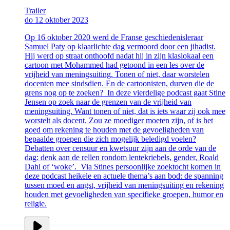
Trailer
do 12 oktober 2023
Op 16 oktober 2020 werd de Franse geschiedenisleraar
Samuel Paty op klaarlichte dag vermoord door een jihadist.
Hij werd op straat onthoofd nadat hij in zijn klaslokaal een
cartoon met Mohammed had getoond in een les over de
vrijheid van meningsuiting. Tonen of niet, daar worstelen
docenten mee sindsdien. En de cartoonisten, durven die de
grens nog op te zoeken? In deze vierdelige podcast gaat Stine
Jensen op zoek naar de grenzen van de vrijheid van
meningsuiting. Want tonen of niet, dat is iets waar zij ook mee
worstelt als docent. Zou ze moediger moeten zijn, of is het
goed om rekening te houden met de gevoeligheden van
bepaalde groepen die zich mogelijk beledigd voelen?
Debatten over censuur en kwetsuur zijn aan de orde van de
dag: denk aan de rellen rondom lentekriebels, gender, Roald
Dahl of ‘woke’. Via Stines persoonlijke zoektocht komen in
deze podcast heikele en actuele thema’s aan bod: de spanning
tussen moed en angst, vrijheid van meningsuiting en rekening
houden met gevoeligheden van specifieke groepen, humor en
religie.