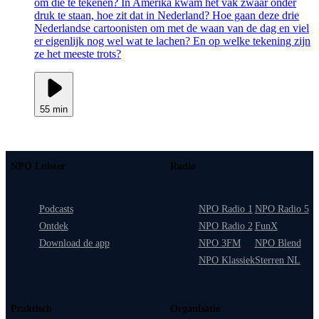
om die te tekenen? In Amerika kwam het vak zwaar onder
druk te staan, hoe zit dat in Nederland? Hoe gaan deze drie
Nederlandse cartoonisten om met de waan van de dag en viel
er eigenlijk nog wel wat te lachen? En op welke tekening zijn
ze het meeste trots?
55 min
NPO Luister
Radio
Podcasts
NPO Radio 1
NPO Radio 5
Ontdek
NPO Radio 2
FunX
Download de app
NPO 3FM
NPO Blend
NPO Klassiek
Sterren NL
Praktisch
Organisatie