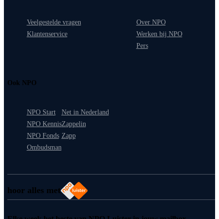
Veelgestelde vragen
Over NPO
Klantenservice
Werken bij NPO
Pers
Ook NPO
NPO Start
Net in Nederland
NPO Kennis
Zappelin
NPO Fonds
Zapp
Ombudsman
hoor alles met
Elke week het beste van NPO Luister in jouw mailbox