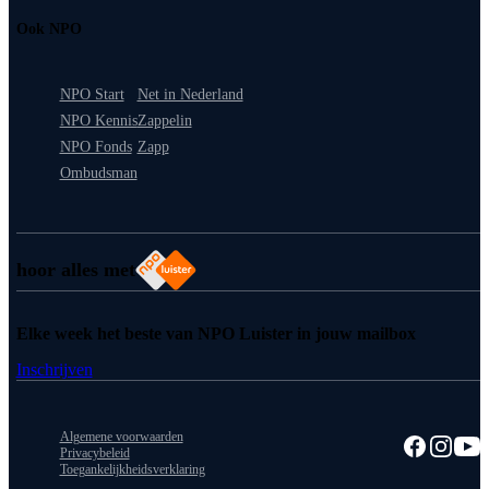
Ook NPO
NPO Start
Net in Nederland
NPO Kennis
Zappelin
NPO Fonds
Zapp
Ombudsman
hoor alles met
Elke week het beste van NPO Luister in jouw mailbox
Inschrijven
Algemene voorwaarden
Privacybeleid
Toegankelijkheidsverklaring