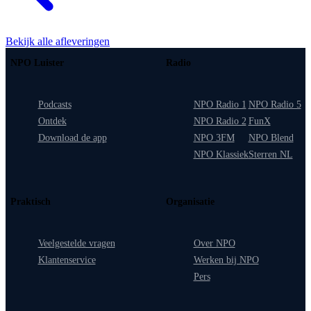
Bekijk alle afleveringen
NPO Luister
Radio
Podcasts
NPO Radio 1
NPO Radio 5
Ontdek
NPO Radio 2
FunX
Download de app
NPO 3FM
NPO Blend
NPO Klassiek
Sterren NL
Praktisch
Organisatie
Veelgestelde vragen
Over NPO
Klantenservice
Werken bij NPO
Pers