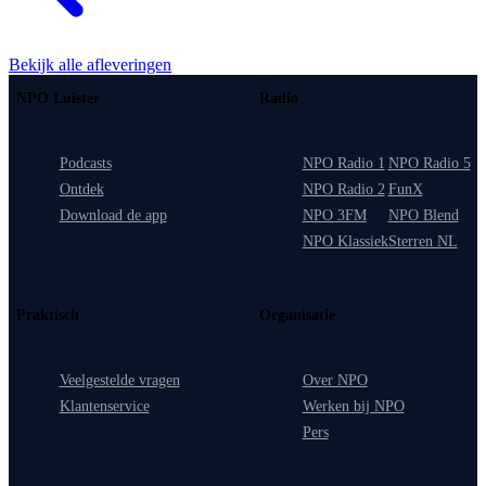
Bekijk alle afleveringen
NPO Luister
Radio
Podcasts
NPO Radio 1
NPO Radio 5
Ontdek
NPO Radio 2
FunX
Download de app
NPO 3FM
NPO Blend
NPO Klassiek
Sterren NL
Praktisch
Organisatie
Veelgestelde vragen
Over NPO
Klantenservice
Werken bij NPO
Pers