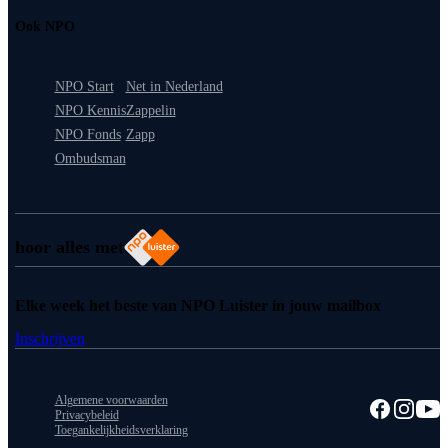
Ook NPO
NPO Start
Net in Nederland
NPO Kennis
Zappelin
NPO Fonds
Zapp
Ombudsman
hoor alles met
Elke week het beste van NPO Luister in jouw mailbox
Inschrijven
Algemene voorwaarden
Privacybeleid
Toegankelijkheidsverklaring