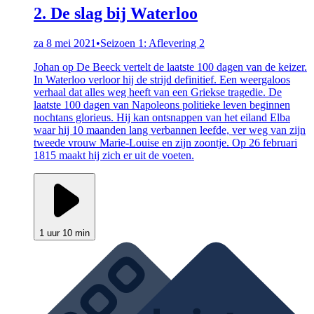
2. De slag bij Waterloo
za 8 mei 2021
•
Seizoen 1: Aflevering 2
Johan op De Beeck vertelt de laatste 100 dagen van de keizer.
In Waterloo verloor hij de strijd definitief. Een weergaloos
verhaal dat alles weg heeft van een Griekse tragedie. De
laatste 100 dagen van Napoleons politieke leven beginnen
nochtans glorieus. Hij kan ontsnappen van het eiland Elba
waar hij 10 maanden lang verbannen leefde, ver weg van zijn
tweede vrouw Marie-Louise en zijn zoontje. Op 26 februari
1815 maakt hij zich er uit de voeten.
1 uur 10 min