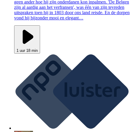
geen ander hoe hij zijn onderdanen kon inpalmen. 'De Belgen
zijn al aardig aan het verfransen', was één van zijn tevreden
uitspraken toen hij in 1803 door ons land reisde. En de dorpen
vond hij bijzonder mooi en elegant…
1 uur 18 min