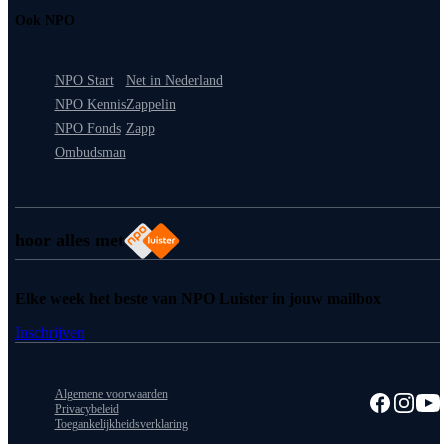
Ook NPO
NPO Start
Net in Nederland
NPO Kennis
Zappelin
NPO Fonds
Zapp
Ombudsman
hoor alles met
Elke week het beste van NPO Luister in jouw mailbox
Inschrijven
Algemene voorwaarden
Privacybeleid
Toegankelijkheidsverklaring