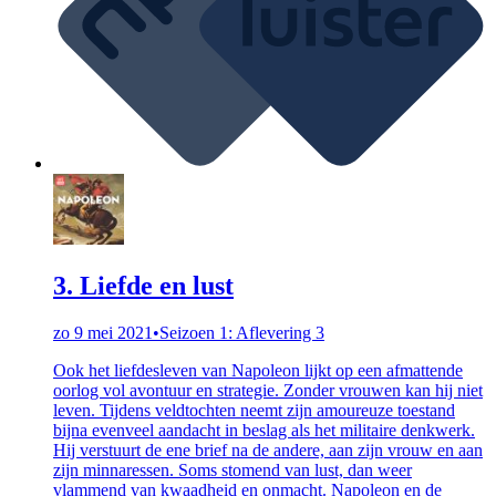
3. Liefde en lust
zo 9 mei 2021
•
Seizoen 1: Aflevering 3
Ook het liefdesleven van Napoleon lijkt op een afmattende
oorlog vol avontuur en strategie. Zonder vrouwen kan hij niet
leven. Tijdens veldtochten neemt zijn amoureuze toestand
bijna evenveel aandacht in beslag als het militaire denkwerk.
Hij verstuurt de ene brief na de andere, aan zijn vrouw en aan
zijn minnaressen. Soms stomend van lust, dan weer
vlammend van kwaadheid en onmacht. Napoleon en de