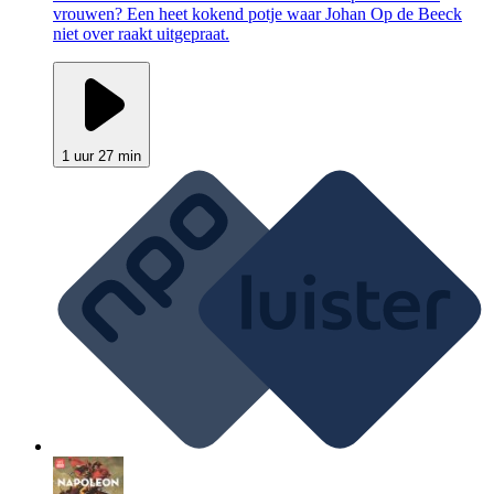
vrouwen? Een heet kokend potje waar Johan Op de Beeck
niet over raakt uitgepraat.
1 uur 27 min