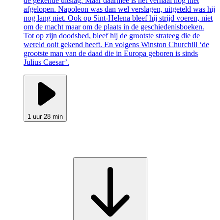
de gekende uitslag. Maar daarmee is het verhaal nog niet
afgelopen. Napoleon was dan wel verslagen, uitgeteld was hij
nog lang niet. Ook op Sint-Helena bleef hij strijd voeren, niet
om de macht maar om de plaats in de geschiedenisboeken.
Tot op zijn doodsbed, bleef hij de grootste strateeg die de
wereld ooit gekend heeft. En volgens Winston Churchill ‘de
grootste man van de daad die in Europa geboren is sinds
Julius Caesar’.
1 uur 28 min