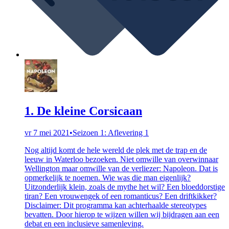
1. De kleine Corsicaan
vr 7 mei 2021
•
Seizoen 1: Aflevering 1
Nog altijd komt de hele wereld de plek met de trap en de
leeuw in Waterloo bezoeken. Niet omwille van overwinnaar
Wellington maar omwille van de verliezer: Napoleon. Dat is
opmerkelijk te noemen. Wie was die man eigenlijk?
Uitzonderlijk klein, zoals de mythe het wil? Een bloeddorstige
tiran? Een vrouwengek of een romanticus? Een driftkikker?
Disclaimer: Dit programma kan achterhaalde stereotypes
bevatten. Door hierop te wijzen willen wij bijdragen aan een
debat en een inclusieve samenleving.