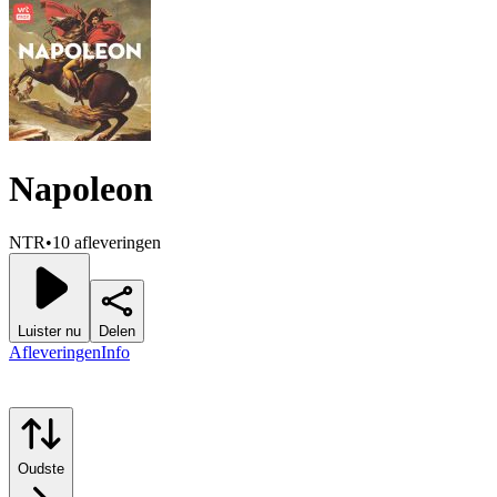
Napoleon
NTR
•
10 afleveringen
Luister nu
Delen
Afleveringen
Info
Oudste