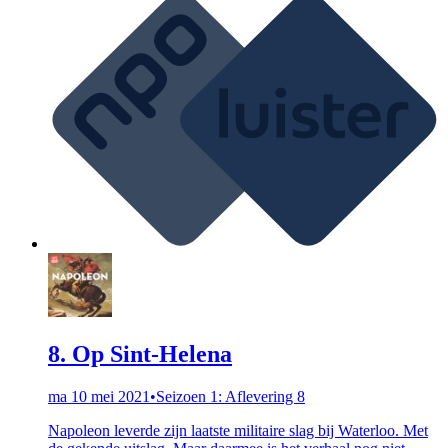
8. Op Sint-Helena
ma 10 mei 2021
•
Seizoen 1: Aflevering 8
Napoleon leverde zijn laatste militaire slag bij Waterloo. Met