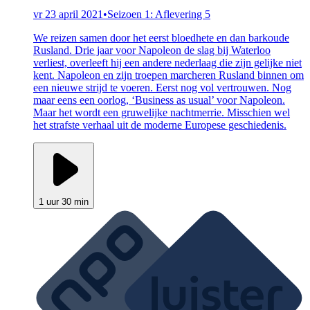
vr 23 april 2021
•
Seizoen 1: Aflevering 5
We reizen samen door het eerst bloedhete en dan barkoude
Rusland. Drie jaar voor Napoleon de slag bij Waterloo
verliest, overleeft hij een andere nederlaag die zijn gelijke niet
kent. Napoleon en zijn troepen marcheren Rusland binnen om
een nieuwe strijd te voeren. Eerst nog vol vertrouwen. Nog
maar eens een oorlog, ‘Business as usual’ voor Napoleon.
Maar het wordt een gruwelijke nachtmerrie. Misschien wel
het strafste verhaal uit de moderne Europese geschiedenis.
1 uur 30 min