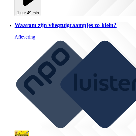
1 uur 49 min
Waarom zijn vliegtuigraampjes zo klein?
Aflevering