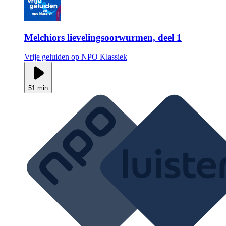
Melchiors lievelingsoorwurmen, deel 1
Vrije geluiden op NPO Klassiek
51 min