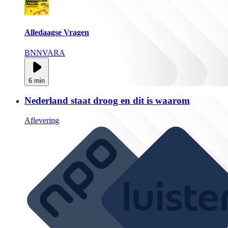
Alledaagse Vragen
BNNVARA
6 min
Nederland staat droog en dit is waarom
Aflevering