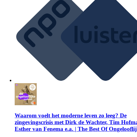
Waarom voelt het moderne leven zo leeg? De
zingevingscrisis met Dirk de Wachter, Tim Hofm
Esther van Fenema e.a. | The Best Of Ongeloofli