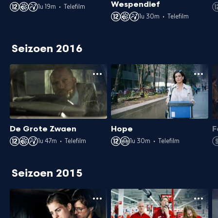
Wespendief
1u 19m
•
Telefilm
1u 30m
•
Telefilm
Seizoen 2016
De Grote Zwaen
Hope
F
1u 47m
•
Telefilm
1u 30m
•
Telefilm
Seizoen 2015