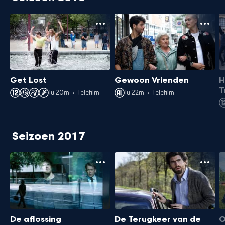
Get Lost
Gewoon Vrienden
H
T
1u 20m
•
Telefilm
1u 22m
•
Telefilm
Seizoen 2017
De aflossing
De Terugkeer van de
O