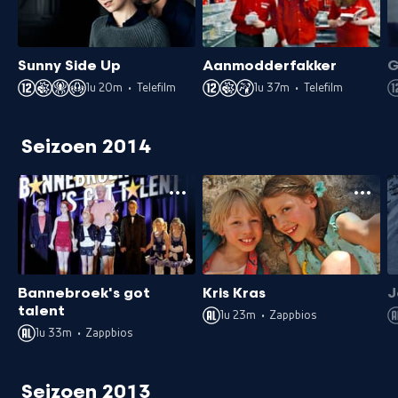
Sunny Side Up
Aanmodderfakker
G
1u 20m
•
Telefilm
1u 37m
•
Telefilm
Seizoen 2014
Bannebroek's got
Kris Kras
J
talent
1u 23m
•
Zappbios
1u 33m
•
Zappbios
Seizoen 2013