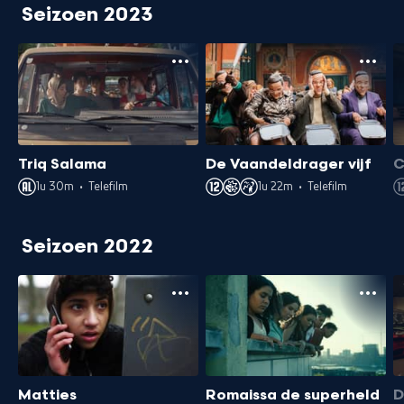
Seizoen 2023
Triq Salama
De Vaandeldrager vijf
C
1u 30m
•
Telefilm
1u 22m
•
Telefilm
Seizoen 2022
Matties
Romaissa de superheld
D