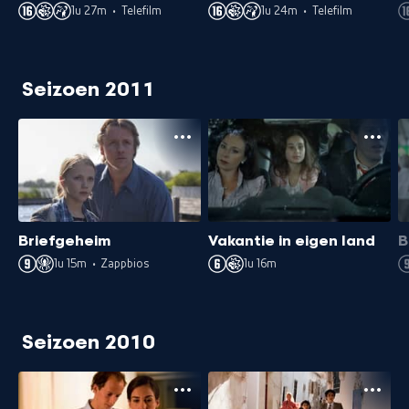
1u 27m
•
Telefilm
1u 24m
•
Telefilm
Seizoen 2011
Briefgeheim
Vakantie in eigen land
B
1u 15m
•
Zappbios
1u 16m
Seizoen 2010