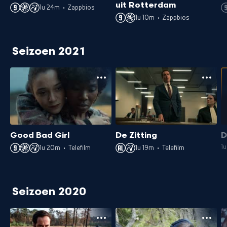
uit Rotterdam
1u 24m
•
Zappbios
1u 10m
•
Zappbios
Seizoen 2021
Good Bad Girl
De Zitting
D
1
1u 20m
•
Telefilm
1u 19m
•
Telefilm
Seizoen 2020