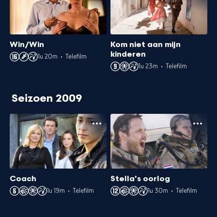
Win/Win
Kom niet aan mijn
kinderen
1u 20m
•
Telefilm
1u 23m
•
Telefilm
Seizoen 2009
Coach
Stella's oorlog
1u 19m
•
Telefilm
1u 30m
•
Telefilm