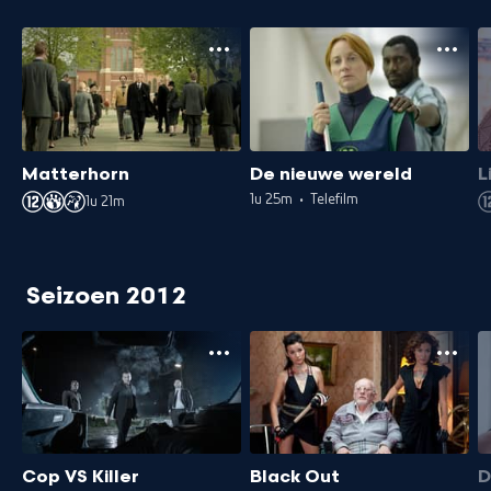
Matterhorn
De nieuwe wereld
L
1u 25m
•
Telefilm
1u 21m
Seizoen 2012
Cop VS Killer
Black Out
D