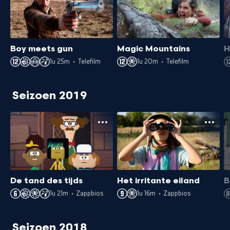
Boy meets gun
Magic Mountains
H
1u 25m
•
Telefilm
1u 20m
•
Telefilm
Seizoen 2019
De tand des tijds
Het irritante eiland
B
1u 21m
•
Zappbios
1u 16m
•
Zappbios
Seizoen 2018