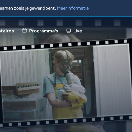
treamen zoals je gewend bent.
Meer informatie
taires
Programma's
Live