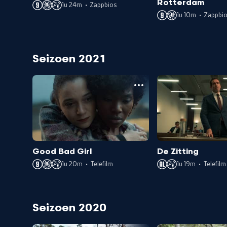
Rotterdam
1u 24m
•
Zappbios
1u 10m
•
Zappbi
Seizoen 2021
Good Bad Girl
De Zitting
1u 20m
•
Telefilm
1u 19m
•
Telefilm
Seizoen 2020