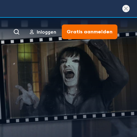
Gratis aanmelden
Inloggen