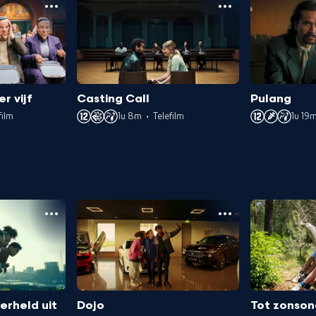
r vijf
Casting Call
Pulang
film
1u 8m
•
Telefilm
1u 19
erheld uit
Dojo
Tot zonso