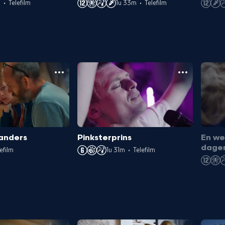
m
•
Telefilm
1u 33m
•
Telefilm
anders
Pinksterprins
En we
dage
efilm
1u 31m
•
Telefilm