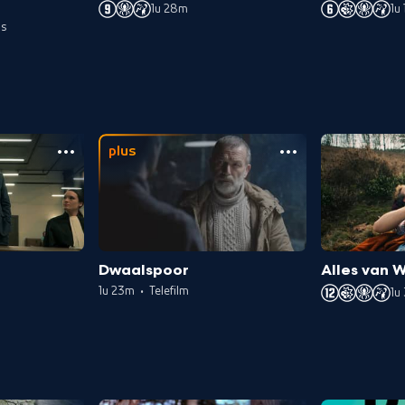
1u 28m
1u
os
plus
Dwaalspoor
Alles van 
1u 23m
•
Telefilm
1u