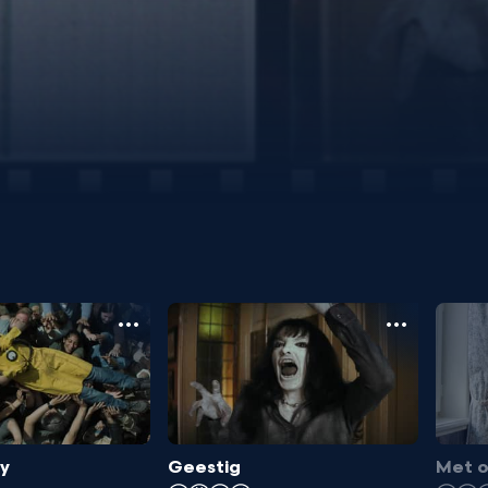
y
Geestig
Met o