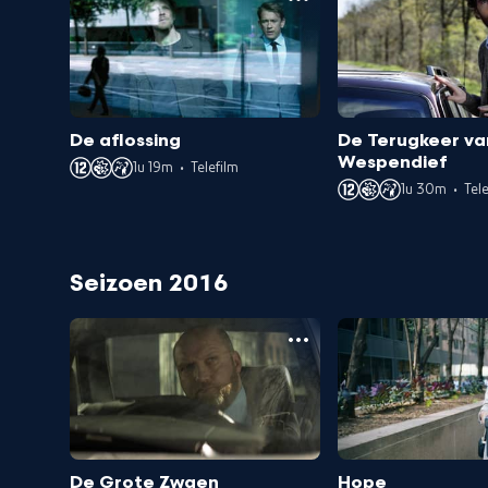
De aflossing
De Terugkeer va
Wespendief
1u 19m
•
Telefilm
1u 30m
•
Tel
Seizoen 2016
De Grote Zwaen
Hope