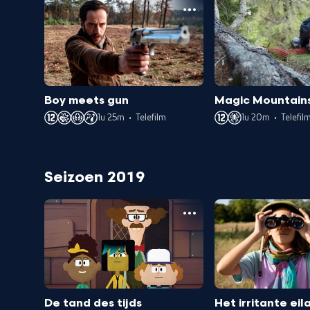
Boy meets gun
Magic Mountain
1u 25m
•
Telefilm
1u 20m
•
Telefil
Seizoen 2019
De tand des tijds
Het irritante eil