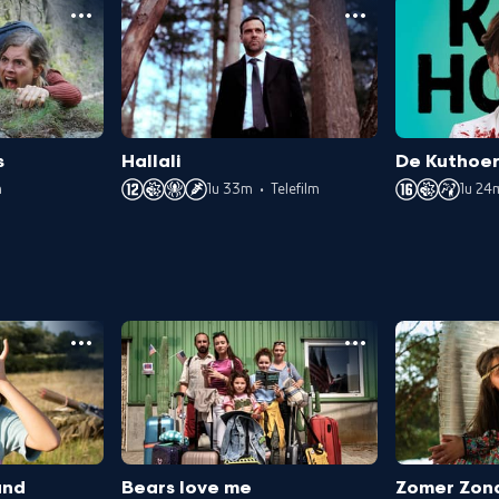
s
Hallali
De Kuthoe
m
1u 33m
•
Telefilm
1u 24
and
Bears love me
Zomer Zon