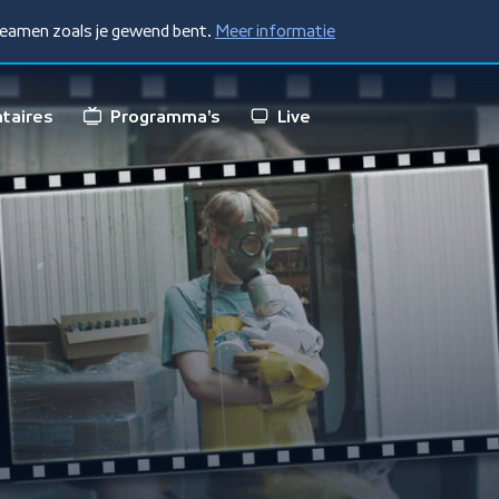
treamen zoals je gewend bent.
Meer informatie
taires
Programma's
Live