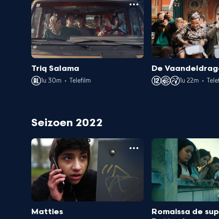
Triq Salama
De Vaandeldrage
1u 30m
•
Telefilm
1u 22m
•
Tele
Seizoen 2022
Matties
Romaissa de sup