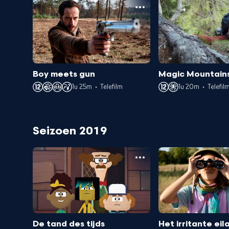
Boy meets gun
Magic Mountain
1u 25m
•
Telefilm
1u 20m
•
Telefil
Seizoen 2019
De tand des tijds
Het irritante eil