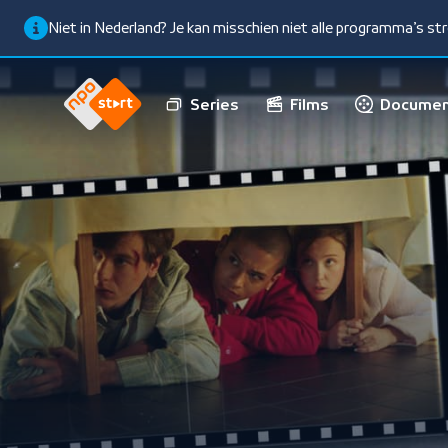
Niet in Nederland? Je kan misschien niet alle programma’s s
Series
Films
Documen