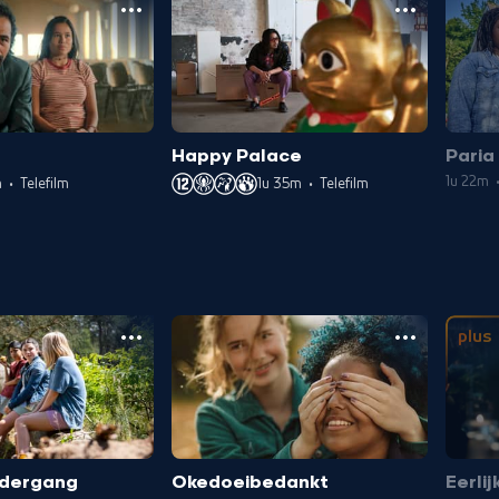
Happy Palace
Paria
1u 22m
m
•
Telefilm
1u 35m
•
Telefilm
plus
ndergang
Okedoeibedankt
Eerli