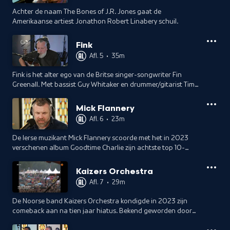
Achter de naam The Bones of J.R. Jones gaat de
Amerikaanse artiest Jonathon Robert Linabery schuil.
Fink
Afl. 5
•
35m
Fink is het alter ego van de Britse singer-songwriter Fin
Greenall. Met bassist Guy Whitaker en drummer/gitarist Tim
Thorton vormt hij de traditionele bezetting.
Mick Flannery
Afl. 6
•
23m
De Ierse muzikant Mick Flannery scoorde met het in 2023
verschenen album Goodtime Charlie zijn achtste top 10-
notering in de Ierse albumchart.
Kaizers Orchestra
Afl. 7
•
29m
De Noorse band Kaizers Orchestra kondigde in 2023 zijn
comeback aan na tien jaar hiatus. Bekend geworden door
theatrale shows, laten ze in de 2 Meter Sessies-studio een