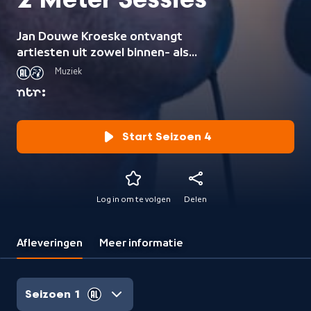
2 Meter Sessies
Jan Douwe Kroeske ontvangt
artiesten uit zowel binnen- als
buitenland voor een intieme sessie
Muziek
en interview.
Start Seizoen 4
Log in om te volgen
Delen
Afleveringen
Meer informatie
Seizoen 1