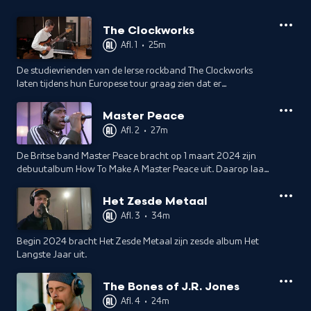
The Clockworks
Afl. 1
•
25m
De studievrienden van de Ierse rockband The Clockworks
laten tijdens hun Europese tour graag zien dat er
momenteel meer uit Ierland komt dan de postpunk van
Fontaines D.C. en The Murder Capital.
Master Peace
Afl. 2
•
27m
De Britse band Master Peace bracht op 1 maart 2024 zijn
debuutalbum How To Make A Master Peace uit. Daarop laat
frontman Peace Okezie zijn liefde voor Indie-muziek uit de
beginjaren 2000 horen.
Het Zesde Metaal
Afl. 3
•
34m
Begin 2024 bracht Het Zesde Metaal zijn zesde album Het
Langste Jaar uit.
The Bones of J.R. Jones
Afl. 4
•
24m