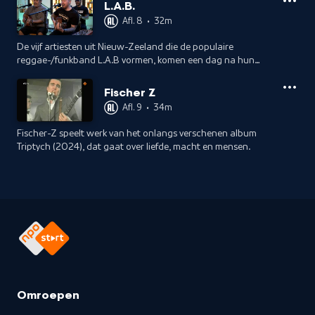
andere kant zien.
L.A.B.
Afl. 8
•
32m
De vijf artiesten uit Nieuw-Zeeland die de populaire
reggae-/funkband L.A.B vormen, komen een dag na hun
show in Paradiso naar de studio in Haarlem om een paar
liedjes te spelen van L.A.B VI.
Fischer Z
Afl. 9
•
34m
Fischer-Z speelt werk van het onlangs verschenen album
Triptych (2024), dat gaat over liefde, macht en mensen.
Omroepen