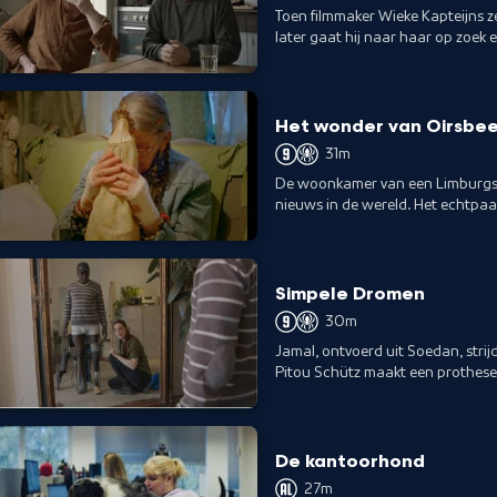
Toen filmmaker Wieke Kapteijns z
later gaat hij naar haar op zoek e
Het wonder van Oirsbe
31m
De woonkamer van een Limburgs st
nieuws in de wereld. Het echtpaar
een bedevaartsoord.
Simpele Dromen
30m
Jamal, ontvoerd uit Soedan, strijdt
Pitou Schütz maakt een prothese,
animaties.
De kantoorhond
27m