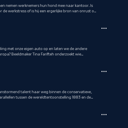
en nemen werknemers hun hond mee naar kantoor. Is
de werkstress of is hij een ergerlijke bron van onrust op
ing met onze eigen auto op en laten we de andere
uropa? Beeldmaker Tina Farifteh onderzoekt wie
at.
 aanstormend talent haar weg binnen de conservatieve,
arallellen tussen de wereldtentoonstelling 1883 en de