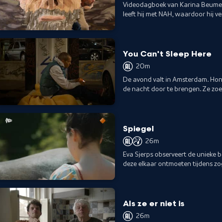
Videodagboek van Karina Beumer, 
leeft hij met NAH, waardoor hij ve
van het geheugen.
You Can't Sleep Here
20m
De avond valt in Amsterdam. Hon
de nacht door te brengen. Ze zo
lastiggevallen kunnen slapen.
Spiegel
26m
Eva Sjerps observeert de unieke
deze elkaar ontmoeten tijdens z
Als ze er niet is
26m