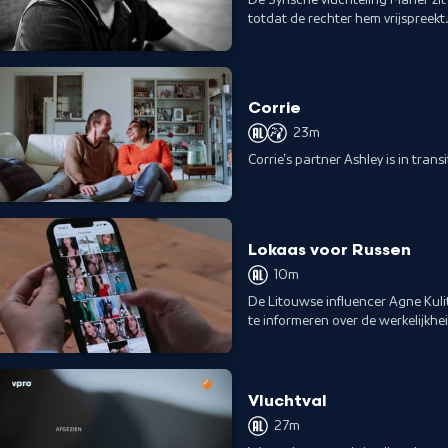
totdat de rechter hem vrijspreekt
onterechte beschuldiging.
Corrie
23m
Corrie's partner Ashley is in tran
Lokaas voor Russen
10m
De Litouwse influencer Agne Kul
te informeren over de werkelijkhei
Vluchtval
27m