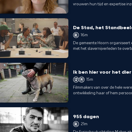
vrouwen hun tijd en expertise inz
vrouwen in nood.
De Stad, het Standbeeld
16m
De gemeente Hoorn organiseert 
met het slavernijverleden te overb
tegenstellingen te komen?
Ik ben hier voor het dier
15m
Filmmakers van over de hele werel
ontwikkeling haar of hem persoonl
maker aan de kijker.
955 dagen
21m
De Syrische vluchteling Maher zit