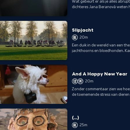
Wat gebeurt er als je alles abru
dichteres Jana Beranová weten ho
d.m.v. poëzie en 'parkour'.
Slipjacht
20m
Een duik in de wereld van een thea
jachthoorns en bloedhonden. Kan
moderne maatschappij?
And A Happy New Year
20m
Zonder commentaar zien we hoe 
de toenemende stress van dieren 
die kleine camera's dragen.
(...)
25m