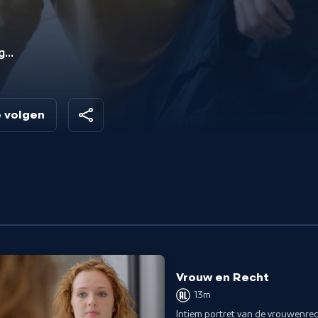
g
re
e volgen
Vrouw en Recht
13m
Intiem portret van de vrouwenre