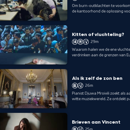
Om burn-outklachten te voorkom
de kantoorhond de oplossing voor 
de werkvloer?
Kitten of vluchteling?
29m
Waarom halen we de ene vluchtel
verdrinken aan de grenzen van E
onderaan de empathieladder sta
Als ik zelf de zon ben
26m
Pianist Djuwa Mroivili zoekt als
witte muziekwereld. Ze ontdekt p
huidige muziekprogrammering.
Brieven aan Vincent
25m