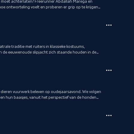
pt moet achterlaten? Freerunner Abdallah Marega en
e ontworteling voelt en proberen er grip op te krijgen
trale traditie met ruiters in klassieke kostuums,
 de eeuwenoude slipjacht zich staande houden in de
dieren vuurwerk beleven op oudejaarsavond. We volgen
en hun baasjes, vanuit het perspectief van de honden