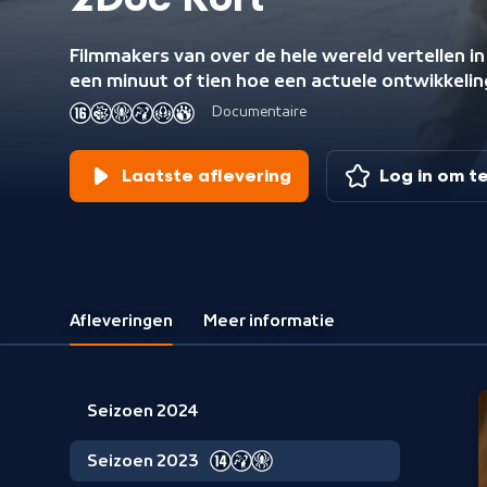
2Doc Kort
Filmmakers van over de hele wereld vertellen in
een minuut of tien hoe een actuele ontwikkelin
haar of hem persoonlijk raakt. Een documentai
Documentaire
als een videobrief, van de maker aan de kijker.
Laatste aflevering
Log in om t
Afleveringen
Meer informatie
Seizoen 2024
Seizoen 2023