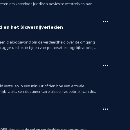
etten om kosteloos juridisch advies te verstrekken aan
 en het Slavernijverleden
een dialoogavond om de verdeeldheid over de omgang
ruggen. Is het in tijden van polarisatie mogelijk voorbij
d vertellen in een minuut of tien hoe een actuele
ijk raakt. Een documentaire als een videobrief, van de
 955 dagen in de cel op verdenking van terrorisme,