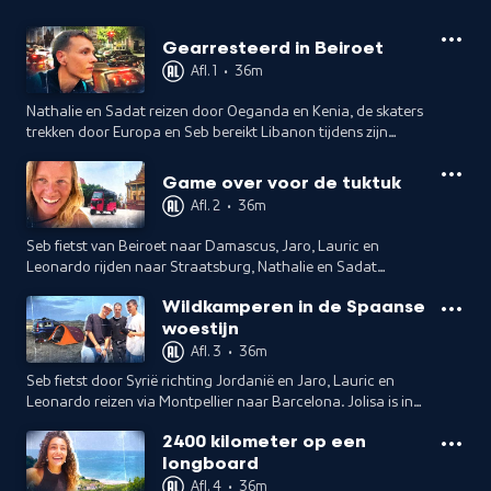
Gearresteerd in Beiroet
Afl. 1
•
36m
Nathalie en Sadat reizen door Oeganda en Kenia, de skaters
trekken door Europa en Seb bereikt Libanon tijdens zijn
fietstocht richting India.
Game over voor de tuktuk
Afl. 2
•
36m
Seb fietst van Beiroet naar Damascus, Jaro, Lauric en
Leonardo rijden naar Straatsburg, Nathalie en Sadat
bezoeken een wildpark in Oeganda en Jolisa strandt met
Wildkamperen in de Spaanse
haar tuktuk in Sarajevo.
woestijn
Afl. 3
•
36m
Seb fietst door Syrië richting Jordanië en Jaro, Lauric en
Leonardo reizen via Montpellier naar Barcelona. Jolisa is in
Cambodja en Nathalie en Sadat ontmoeten de Ik-
2400 kilometer op een
gemeenschap in Oeganda.
longboard
Afl. 4
•
36m