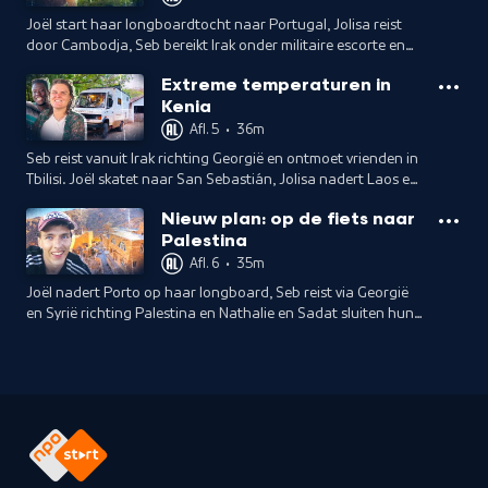
Joël start haar longboardtocht naar Portugal, Jolisa reist
door Cambodja, Seb bereikt Irak onder militaire escorte en
Nathalie en Sadat steken de grens met Kenia over.
Extreme temperaturen in
Kenia
Afl. 5
•
36m
Seb reist vanuit Irak richting Georgië en ontmoet vrienden in
Tbilisi. Joël skatet naar San Sebastián, Jolisa nadert Laos en
Nathalie en Sadat bezoeken het eiland Lamu.
Nieuw plan: op de fiets naar
Palestina
Afl. 6
•
35m
Joël nadert Porto op haar longboard, Seb reist via Georgië
en Syrië richting Palestina en Nathalie en Sadat sluiten hun
reis af in Oeganda.