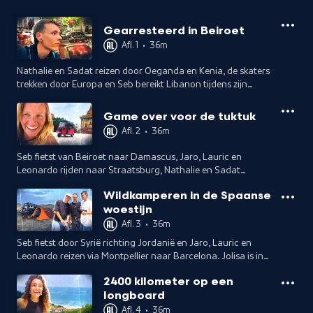
Gearresteerd in Beiroet
Afl. 1
•
36m
Nathalie en Sadat reizen door Oeganda en Kenia, de skaters
trekken door Europa en Seb bereikt Libanon tijdens zijn
fietstocht richting India.
Game over voor de tuktuk
Afl. 2
•
36m
Seb fietst van Beiroet naar Damascus, Jaro, Lauric en
Leonardo rijden naar Straatsburg, Nathalie en Sadat
bezoeken een wildpark in Oeganda en Jolisa strandt met
Wildkamperen in de Spaanse
haar tuktuk in Sarajevo.
woestijn
Afl. 3
•
36m
Seb fietst door Syrië richting Jordanië en Jaro, Lauric en
Leonardo reizen via Montpellier naar Barcelona. Jolisa is in
Cambodja en Nathalie en Sadat ontmoeten de Ik-
2400 kilometer op een
gemeenschap in Oeganda.
longboard
Afl. 4
•
36m