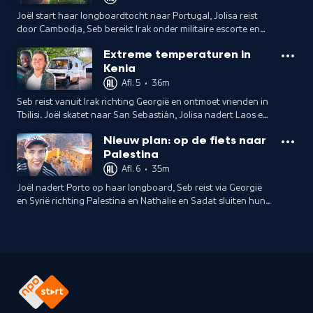
Joël start haar longboardtocht naar Portugal, Jolisa reist
door Cambodja, Seb bereikt Irak onder militaire escorte en
Nathalie en Sadat steken de grens met Kenia over.
Extreme temperaturen in
Kenia
Afl. 5
•
36m
Seb reist vanuit Irak richting Georgië en ontmoet vrienden in
Tbilisi. Joël skatet naar San Sebastián, Jolisa nadert Laos en
Nathalie en Sadat bezoeken het eiland Lamu.
Nieuw plan: op de fiets naar
Palestina
Afl. 6
•
35m
Joël nadert Porto op haar longboard, Seb reist via Georgië
en Syrië richting Palestina en Nathalie en Sadat sluiten hun
reis af in Oeganda.