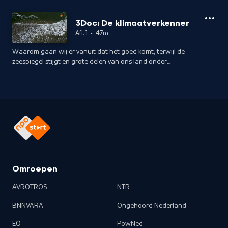
3Doc: De klimaatverkenner
Afl. 1
•
47m
Waarom gaan wij er vanuit dat het goed komt, terwijl de
zeespiegel stijgt en grote delen van ons land onder
zeeniveau liggen? Nicolaas Veul verkent de toekomst én gaat
op zoek naar een plan B.
Omroepen
AVROTROS
NTR
BNNVARA
Ongehoord Nederland
EO
PowNed