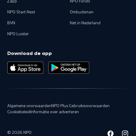
Zapp
NPO Fonds
NPO Start Next
Ombudsman
BVN
Net in Nederland
NPO Luister
Download de app
Algemene voorwaarden
NPO Plus Gebruiksvoorwaarden
Cookiebeleid
Informatie over adverteren
©
2026
NPO