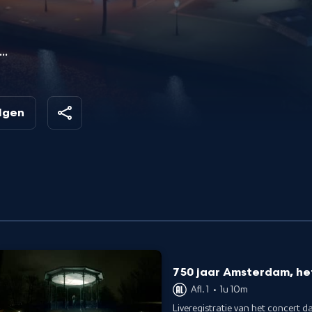
s
olgen
750 jaar Amsterdam, he
Afl. 1
•
1u 10m
Liveregistratie van het concert 