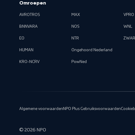
Omroepen
AVROTROS
MAX
VPRO
BNNVARA
NOS
WNL
EO
NTR
ZWAR
HUMAN
Ongehoord Nederland
KRO-NCRV
PowNed
Algemene voorwaarden
NPO Plus Gebruiksvoorwaarden
Cookieb
©
2026
NPO