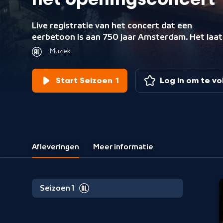
het openingsconcert
Live registratie van het concert dat een
eerbetoon is aan 750 jaar Amsterdam. Het laat
zien hoe verschillende muzikale en danstraditie
Muziek
samensmelten tot een nog nooit vertoonde
performance.
Start Seizoen 1
Log in om te v
Afleveringen
Meer informatie
Seizoen 1