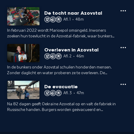
De tocht naar Azovstal
Afl. 1
•
48m
In februari 2022 wordt Marioepol omsingeld. Inwoners
zoeken hun toevlucht in de Azovstal-fabriek, waar bunkers
uit de Koude Oorlog bescherming bieden tegen hevige
bombardementen.
Overleven in Azovstal
Afl. 2
•
46m
In de bunkers onder Azovstal schuilen honderden mensen.
Zonder daglicht en water proberen ze te overleven. De
spanning stijgt, maar de veerkracht van de samenleving
onder de grond is enorm.
De evacuatie
Afl. 3
•
47m
Na 82 dagen geeft Oekraïne Azovstal op en valt de fabriek in
Russische handen. Burgers worden geëvacueerd en
militairen tot krijgsgevangen gemaakt. Maanden later
komen velen vrij via gevangenenruil.