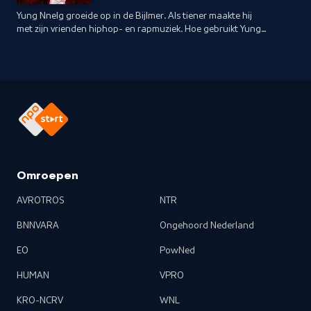
Yung Nnelg groeide op in de Bijlmer. Als tiener maakte hij
met zijn vrienden hiphop- en rapmuziek. Hoe gebruikt Yung
Nnelg zijn roots om zijn ware ik te vinden?
Omroepen
AVROTROS
NTR
BNNVARA
Ongehoord Nederland
EO
PowNed
HUMAN
VPRO
KRO-NCRV
WNL