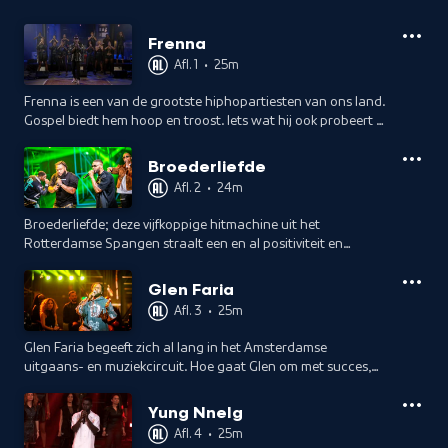
Frenna
Afl. 1
•
25m
Frenna is een van de grootste hiphopartiesten van ons land.
Gospel biedt hem hoop en troost. Iets wat hij ook probeert te
bieden met zijn eigen muziek.
Broederliefde
Afl. 2
•
24m
Broederliefde; deze vijfkoppige hitmachine uit het
Rotterdamse Spangen straalt een en al positiviteit en
saamhorigheid uit. Maar wat is voor hen de ware betekenis
van vriendschap?
Glen Faria
Afl. 3
•
25m
Glen Faria begeeft zich al lang in het Amsterdamse
uitgaans- en muziekcircuit. Hoe gaat Glen om met succes,
maar ook met tegenslag? Daarover gaat hij in gesprek met
Défano Holwijn.
Yung Nnelg
Afl. 4
•
25m