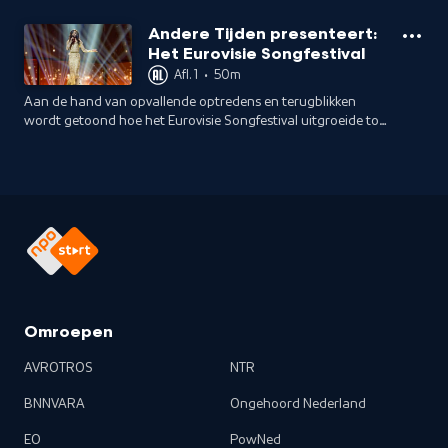
Andere Tijden presenteert:
Het Eurovisie Songfestival
Afl. 1
•
50m
Aan de hand van opvallende optredens en terugblikken
wordt getoond hoe het Eurovisie Songfestival uitgroeide tot
een spiegel van zeventig jaar Europese geschiedenis.
Omroepen
AVROTROS
NTR
BNNVARA
Ongehoord Nederland
EO
PowNed