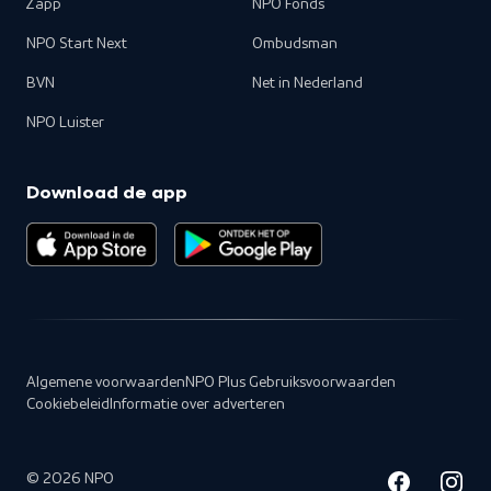
Zapp
NPO Fonds
NPO Start Next
Ombudsman
BVN
Net in Nederland
NPO Luister
Download de app
Algemene voorwaarden
NPO Plus Gebruiksvoorwaarden
Cookiebeleid
Informatie over adverteren
©
2026
NPO