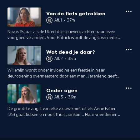
Van de fiets getrokken
Afl. 1
•
37m
Noa is 15 jaar als de Utrechtse serieverkrachter haar leven
voorgoed verandert. Voor Patrick wordt de angst van iedere
ouder werkelijkheid als zijn studerende dochter plotseling 's
nachts belt.
Wat deed je daar?
Afl. 2
•
35m
Willemijn wordt onder invloed na een feestje in haar
deuropening overmeesterd door een man. Jarenlang geeft
ze zichzelf de schuld. Ook Sonja verwijt zichzelf dat ze niet
heeft gevochten.
Onder ogen
Afl. 3
•
36m
De grootste angst van elke vrouw komt uit als Anne Faber
(25) gaat fietsen en nooit thuis aankomt. Haar vriendinnen
vertellen over hun vriendschap, het blijvende verdriet en
haar onvergetelijke lach.