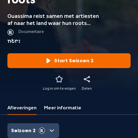
roots
Ouassima reist samen met artiesten
af naar het land waar hun roots
liggen.
Documentaire
Start Seizoen 2
Log in om te volgen
Delen
Afleveringen
Meer informatie
Seizoen 2