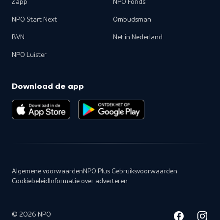
Zapp
NPO Fonds
NPO Start Next
Ombudsman
BVN
Net in Nederland
NPO Luister
Download de app
Algemene voorwaarden
NPO Plus Gebruiksvoorwaarden
Cookiebeleid
Informatie over adverteren
©
2026
NPO