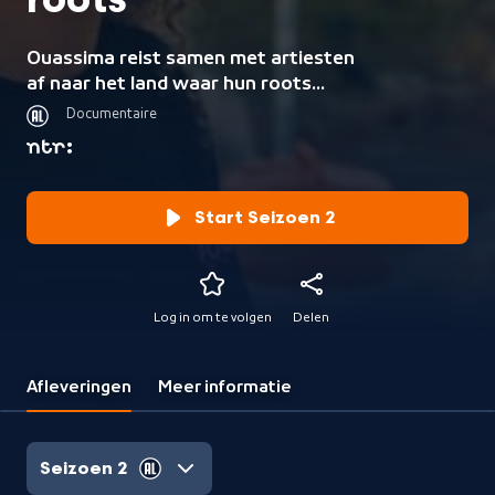
roots
Ouassima reist samen met artiesten
af naar het land waar hun roots
liggen.
Documentaire
Start Seizoen 2
Log in om te volgen
Delen
Afleveringen
Meer informatie
Seizoen 2