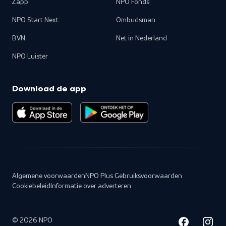
Zapp
NPO Fonds
NPO Start Next
Ombudsman
BVN
Net in Nederland
NPO Luister
Download de app
Algemene voorwaarden
NPO Plus Gebruiksvoorwaarden
Cookiebeleid
Informatie over adverteren
©
2026
NPO