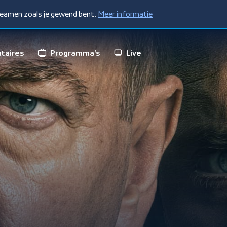
treamen zoals je gewend bent.
Meer informatie
taires
Programma's
Live