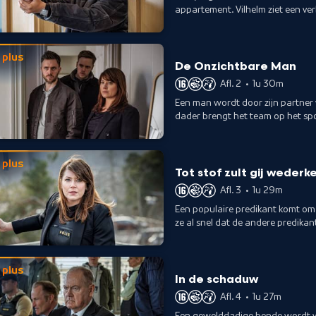
appartement. Vilhelm ziet een ve
hand.
plus
De Onzichtbare Man
Afl. 2
•
1u 30m
Een man wordt door zijn partner
dader brengt het team op het sp
versterken van hun mannelijkheid
plus
Tot stof zult gij wederk
Afl. 3
•
1u 29m
Een populaire predikant komt om b
ze al snel dat de andere predika
plus
In de schaduw
Afl. 4
•
1u 27m
Een gewelddadige bende wordt ver