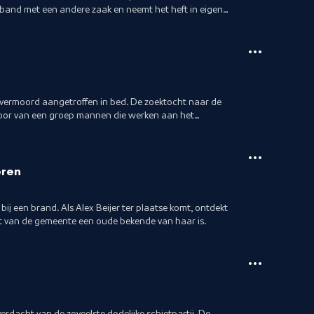
rband met een andere zaak en neemt het heft in eigen
 vermoord aangetroffen in bed. De zoektocht naar de
oor van een groep mannen die werken aan het
.
eren
ij een brand. Als Alex Beijer ter plaatse komt, ontdekt
nt van de gemeente een oude bekende van haar is.
dacht van de zoveelste dodelijke schietpartij. De