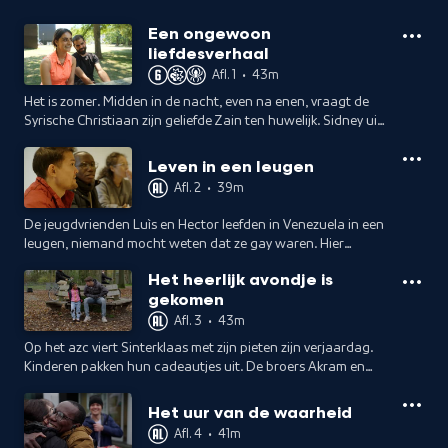
Een ongewoon
liefdesverhaal
Afl. 1
•
43m
Het is zomer. Midden in de nacht, even na enen, vraagt de
Syrische Christiaan zijn geliefde Zain ten huwelijk. Sidney uit
Mali wacht op de beslissing die hem wel of niet een nieuw
leven zal geven.
Leven in een leugen
Afl. 2
•
39m
De jeugdvrienden Luìs en Hector leefden in Venezuela in een
leugen, niemand mocht weten dat ze gay waren. Hier
kunnen ze er eindelijk voor uitkomen. Maar mogen ze hier
Het heerlijk avondje is
wel blijven?
gekomen
Afl. 3
•
43m
Op het azc viert Sinterklaas met zijn pieten zijn verjaardag.
Kinderen pakken hun cadeautjes uit. De broers Akram en
Salam, jezidi's uit Irak, prikken de achtergebleven papiertjes
van de grond.
Het uur van de waarheid
Afl. 4
•
41m