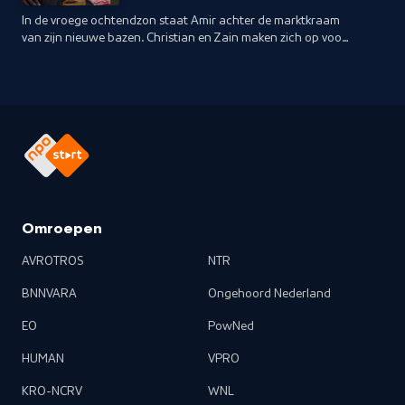
In de vroege ochtendzon staat Amir achter de marktkraam
van zijn nieuwe bazen. Christian en Zain maken zich op voor
hun tweede IND-interview, Sidney wacht nog altijd op het
uur van de waarheid.
Omroepen
AVROTROS
NTR
BNNVARA
Ongehoord Nederland
EO
PowNed
HUMAN
VPRO
KRO-NCRV
WNL