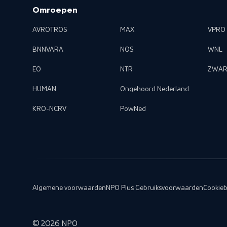
Omroepen
AVROTROS
MAX
VPRO
BNNVARA
NOS
WNL
EO
NTR
ZWAR
HUMAN
Ongehoord Nederland
KRO-NCRV
PowNed
Algemene voorwaarden
NPO Plus Gebruiksvoorwaarden
Cookieb
©
2026
NPO