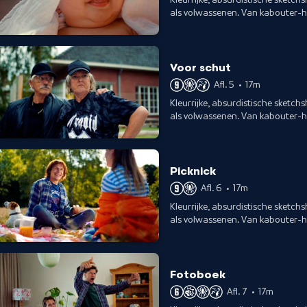
als volwassenen. Van kabouter-
showroom voor kinderen.
Voor schut
Afl. 5
•
17m
Kleurrijke, absurdistische sketch
als volwassenen. Van kabouter-
showroom voor kinderen.
Picknick
Afl. 6
•
17m
Kleurrijke, absurdistische sketch
als volwassenen. Van kabouter-
showroom voor kinderen.
Fotoboek
Afl. 7
•
17m