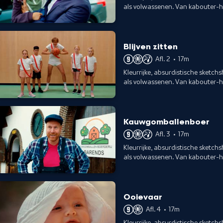
als volwassenen. Van kabouter-
showroom voor kinderen.
Blijven zitten
Afl. 2
•
17m
Kleurrijke, absurdistische sketch
als volwassenen. Van kabouter-
showroom voor kinderen.
Kauwgomballenboer
Afl. 3
•
17m
Kleurrijke, absurdistische sketch
als volwassenen. Van kabouter-
showroom voor kinderen.
Ooievaar
Afl. 4
•
17m
Kleurrijke, absurdistische sketch