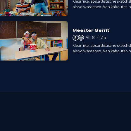
Kleurrijke, absurdistische sketch
als volwassenen. Van kabouter-
showroom voor kinderen.
Meester Gerrit
Afl. 8
•
17m
Kleurrijke, absurdistische sketch
als volwassenen. Van kabouter-
showroom voor kinderen.