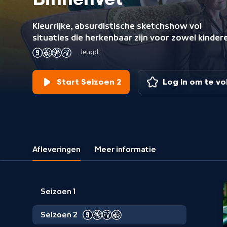
Binnenvet
Kleurrijke, absurdistische sketchshow vol
situaties die herkenbaar zijn voor zowel kinder
als volwassenen. Van een smoesjesbedrijf tot 
Jeugd
ouder-uitlaatveld of een luidruchtige tandenfee
Start Seizoen 2
Log in om te v
Afleveringen
Meer informatie
Seizoen 1
Seizoen 2