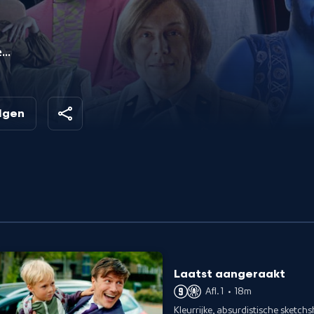
en
een
.
olgen
Laatst aangeraakt
Afl. 1
•
18m
Kleurrijke, absurdistische sketch