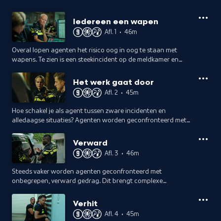
Iedereen een wapen
Afl. 1
•
46m
Overal lopen agenten het risico oog in oog te staan met
wapens. Te zien is een steekincident op de meldkamer en
meisjes worden op de pier bedreigd.
Het werk gaat door
Afl. 2
•
45m
Hoe schakel je als agent tussen zware incidenten en
alledaagse situaties? Agenten worden geconfronteerd met
uiteenlopende heftige situaties, terwijl het gewone werk
gewoon doorgaat.
Verward
Afl. 3
•
46m
Steeds vaker worden agenten geconfronteerd met
onbegrepen, verward gedrag. Dit brengt complexe
dilemma's met zich mee: hoe help je iemand zonder onnodig
geweld te gebruiken?
Verhit
Afl. 4
•
45m