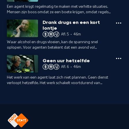
Een agent krijgt regelmatig te maken met verhitte situaties.
Mensen zijn boos omdat ze een boete krijgen, omdat regels
oneerlijk voelen of omdat ze zich zorgen maken en gehoord
Drank drugs en een kort
willen worden.
lontje
Afl. 5
•
46m
Waar alcohol en drugs vloeien, kan de spanning snel
oplopen. Voor agenten betekent dat een avond vol
onvoorspelbare situaties.
Geen uur hetzelfde
Afl. 6
•
46m
Het werk van een agent laat zich niet plannen. Geen dienst
verloopt hetzelfde. Het werk schakelt voortdurend van
levensreddend naar onderzoekend.