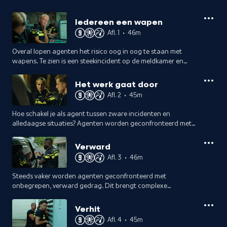
Iedereen een wapen
Afl. 1
•
46m
Overal lopen agenten het risico oog in oog te staan met
wapens. Te zien is een steekincident op de meldkamer en
meisjes worden op de pier bedreigd.
Het werk gaat door
Afl. 2
•
45m
Hoe schakel je als agent tussen zware incidenten en
alledaagse situaties? Agenten worden geconfronteerd met
uiteenlopende heftige situaties, terwijl het gewone werk
gewoon doorgaat.
Verward
Afl. 3
•
46m
Steeds vaker worden agenten geconfronteerd met
onbegrepen, verward gedrag. Dit brengt complexe
dilemma's met zich mee: hoe help je iemand zonder onnodig
geweld te gebruiken?
Verhit
Afl. 4
•
45m