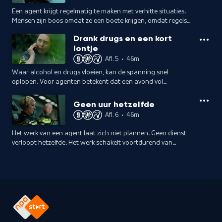
Een agent krijgt regelmatig te maken met verhitte situaties.
Mensen zijn boos omdat ze een boete krijgen, omdat regels
oneerlijk voelen of omdat ze zich zorgen maken en gehoord
Drank drugs en een kort
willen worden.
lontje
Afl. 5
•
46m
Waar alcohol en drugs vloeien, kan de spanning snel
oplopen. Voor agenten betekent dat een avond vol
onvoorspelbare situaties.
Geen uur hetzelfde
Afl. 6
•
46m
Het werk van een agent laat zich niet plannen. Geen dienst
verloopt hetzelfde. Het werk schakelt voortdurend van
levensreddend naar onderzoekend.