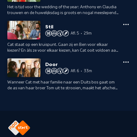
Het is tijd voor the wedding of the year: Anthony en Claudia
trouwen en de huwelijksdag is groots en nogal meeslepend.
Cat blijkt zwanger, maar tijdens de bruiloft begint ze te
twijfelen: van wie?
Stil
Afl. 5
•
29m
Cat staat op een kruispunt. Gaan zij en Ben voor elkaar
kiezen? En áls ze voor elkaar kiezen, kan Cat ooit voldoen aan
Bens perfecte plaatje? Ze deelt haar twijfels, ook over de
aanstaande baby.
Door
Afl. 6
•
33m
Wanneer Cat met haar familie naar een Duits bos gaat om
de as van haar broer Tom uit te strooien, maakt het afscheid
veel los bij alle aanwezigen. Cat besluit een nieuw en groots
avontuur aan te gaan.