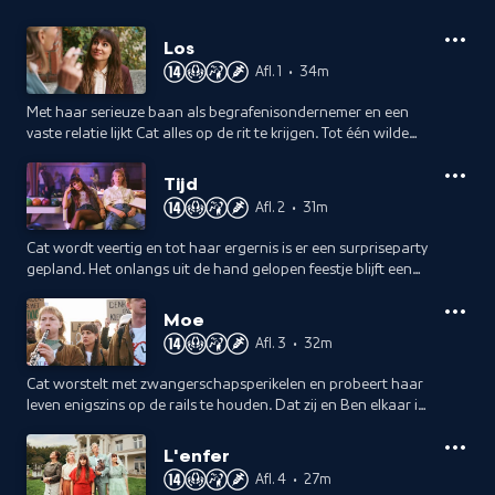
Los
Afl. 1
•
34m
Met haar serieuze baan als begrafenisondernemer en een
vaste relatie lijkt Cat alles op de rit te krijgen. Tot één wilde
nacht alles verandert. Ondertussen hebben Anthony en
Claudia groot nieuws.
Tijd
Afl. 2
•
31m
Cat wordt veertig en tot haar ergernis is er een surpriseparty
gepland. Het onlangs uit de hand gelopen feestje blijft een
mysterie voor haar. Een positieve zwangerschapstest helpt
daar niet bij.
Moe
Afl. 3
•
32m
Cat worstelt met zwangerschapsperikelen en probeert haar
leven enigszins op de rails te houden. Dat zij en Ben elkaar in
de aanloop naar Anthony en Claudia's bruiloft vaker zien
helpt niet daarbij.
L'enfer
Afl. 4
•
27m