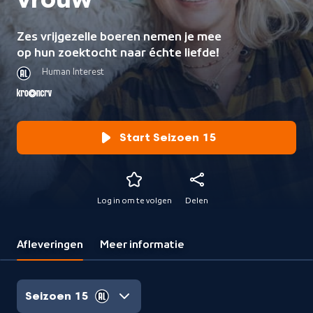
vrouw
Zes vrijgezelle boeren nemen je mee
op hun zoektocht naar échte liefde!
Human Interest
Start Seizoen 15
Log in om te volgen
Delen
Afleveringen
Meer informatie
Seizoen 15