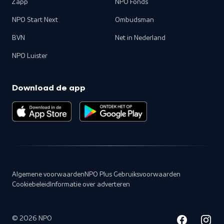
Zapp
NPO Fonds
NPO Start Next
Ombudsman
BVN
Net in Nederland
NPO Luister
Download de app
Algemene voorwaarden
NPO Plus Gebruiksvoorwaarden
Cookiebeleid
Informatie over adverteren
©
2026
NPO