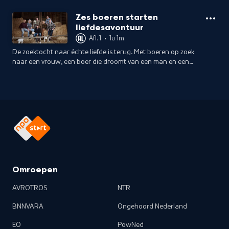
Zes boeren starten
liefdesavontuur
Afl. 1
•
1u 1m
De zoektocht naar échte liefde is terug. Met boeren op zoek
naar een vrouw, een boer die droomt van een man en een
boerin die hoopt op de ware.
Omroepen
AVROTROS
NTR
BNNVARA
Ongehoord Nederland
EO
PowNed