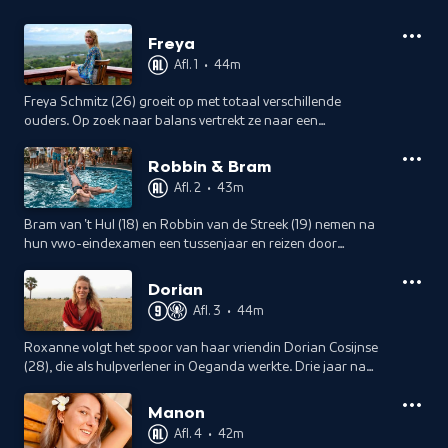
Freya
Afl. 1
•
44m
Freya Schmitz (26) groeit op met totaal verschillende
ouders. Op zoek naar balans vertrekt ze naar een
Indonesisch eiland. Als daar problemen ontstaan, volgt
broer Lennart haar.
Robbin & Bram
Afl. 2
•
43m
Bram van 't Hul (18) en Robbin van de Streek (19) nemen na
hun vwo-eindexamen een tussenjaar en reizen door
Amerika. Hun reis eindigt abrupt. Nabestaanden reizen hen
in hun spoor achterna.
Dorian
Afl. 3
•
44m
Roxanne volgt het spoor van haar vriendin Dorian Cosijnse
(28), die als hulpverlener in Oeganda werkte. Drie jaar na
haar dood reist Roxanne door Afrika op zoek naar wat
Dorian achterliet.
Manon
Afl. 4
•
42m