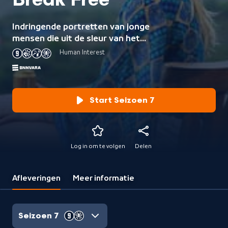
Break Free
Indringende portretten van jonge
mensen die uit de sleur van het
dagelijks leven willen breken door op
Human Interest
avontuur te gaan naar het
buitenland maar helaas niet meer
terugkwamen.
Start Seizoen 7
Log in om te volgen
Delen
Afleveringen
Meer informatie
Seizoen 7