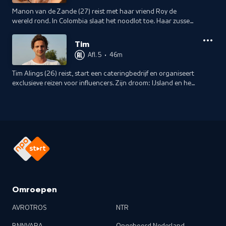
Manon van de Zande (27) reist met haar vriend Roy de
wereld rond. In Colombia slaat het noodlot toe. Haar zussen
en beste vriendin reizen haar achterna, maar opnieuw gaat
het mis.
Tim
Afl. 5
•
46m
Tim Alings (26) reist, start een cateringbedrijf en organiseert
exclusieve reizen voor influencers. Zijn droom: IJsland en het
Noorderlicht, dat hij ziet de avond voor het noodlot toeslaat.
Omroepen
AVROTROS
NTR