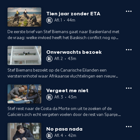
Tien jaar zonder ETA
Afl. 1
•
44m
De eerste brief van Stef Biemans gaat naar Baskenland met
de vraag: welke invloed heeft het Baskisch conflict nog op
uw leven? Eigenlijk bedoelt hij het geweld van ETA, maar dat
ligt nog gevoelig.
Onverwachts bezoek
Afl. 2
•
43m
Stef Biemans bezoekt op de Canarische Eilanden een
viersterrenhotel waar Afrikaanse vluchtelingen een nieuw
onderkomen hebben gevonden.
Vergeet me niet
Afl. 3
•
43m
Stef reist naar de Costa da Morte om uit te zoeken of de
Galiciërs zich echt vergeten voelen door de rest van Spanje.
Wat mag hij bij een bezoek aan Galicië absoluut niet over
het hoofd zien?
No pasa nada
Afl. 4
•
42m