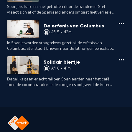
Spanje is hard en snel getroffen door de pandemie. Stef
vraagt zich af of de Spanjaard anders omgaat met verlies en
rouw en start een correspondentie over de grootste
zekerheid in het leven: de dood.
De erfenis van Columbus
Afl. 5
•
42m
In Spanje worden vraagtekens gezet bij de erfenis van
Columbus. Stef stuurt brieven naar de latino-gemeenschap.
En wat vinden de Spanjaarden zelf van de donkere kanten
van hun koloniale verleden?
Solidair biertje
Afl. 6
•
41m
Dagelijks gaan er acht miljoen Spanjaarden naar het café.
Toen de coronapandemie de kroegen sloot, werd de horeca
opeens een belangrijk campagnemiddel in verkiezingstijd.