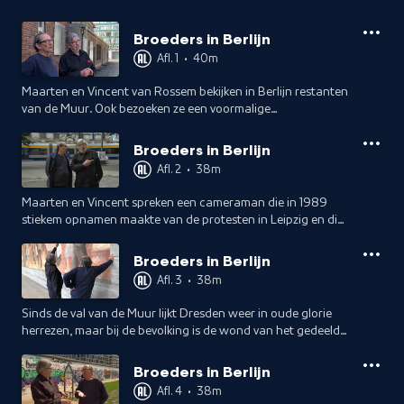
Broeders in Berlijn
Afl. 1
•
40m
Maarten en Vincent van Rossem bekijken in Berlijn restanten
van de Muur. Ook bezoeken ze een voormalige
Stasigevangenis en een modelwoning uit de DDR-tijd. Heeft
de DDR iets positiefs nagelaten?
Broeders in Berlijn
Afl. 2
•
38m
Maarten en Vincent spreken een cameraman die in 1989
stiekem opnamen maakte van de protesten in Leipzig en die
naar West-Duitsland smokkelde. Het destijds verpauperde
Leipzig is nu opgeknapt.
Broeders in Berlijn
Afl. 3
•
38m
Sinds de val van de Muur lijkt Dresden weer in oude glorie
herrezen, maar bij de bevolking is de wond van het gedeelde
en weer herenigde Duitsland nog diep.
Broeders in Berlijn
Afl. 4
•
38m