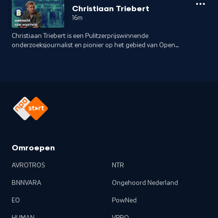
een trouwe verdediger van Trumps vaak controversiële
Christiaan Triebert
acties. Na deze korte periode ontsloeg Trump hem. Sindsdien
16m
is Scaramucci een uitgesproken criticus van Trump
geworden en heeft hij Joe Biden en Kamala Harris gesteund
Christiaan Triebert is een Pulitzerprijswinnende
in zowel de verkiezingen van 2020 als 2024. Hij deelt zijn
onderzoeksjournalist en pionier op het gebied van Open
standpunten via zijn populaire podcast The Rest is Politics
Source Intelligence (OSINT) Hij maakte naam bij
US, zijn nieuwste boek From Wall Street to the White House
onderzoekscollectief Bellingcat en werkt inmiddels voor The
and Back: The Scaramucci Guide to Unbreakable Resilience,
New York Times. Eerder bracht hij de Capitoolbestorming
en verschillende media-optredens. Hoe kijkt hij terug op de
zorgvuldig in kaart. En na de beschieting op Trump in de
afgelopen 7 jaar? Hoe is zijn politieke houding veranderd
stad Butler deed Christiaan Triebert onderzoek, via
sinds hij het Witte Huis verliet? Wat is zijn perspectief op de
beschikbare beelden en data, naar wat daar nou precies
uitkomst van Trump en welke implicaties heeft dit voor
gebeurde. Twan Huys sprak hem in het gebouw van de New
Amerika? Twan Huys sprak hem in New York.
York Times over zijn zoektochten naar de waarheid en zijn
bevindingen.
Omroepen
AVROTROS
NTR
BNNVARA
Ongehoord Nederland
EO
PowNed