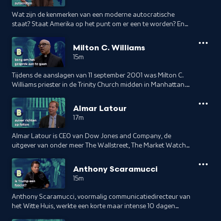
Wat zijn de kenmerken van een moderne autocratische
staat? Staat Amerika op het punt om er een te worden? En
ligt autocratie ook hier op de loer? De Amerikaans-Poolse
historica Anne Applebaum signaleert dat autocratieën
Milton C. Williams
sterker worden, tactieken delen en samenwerken om
15m
democratieën te ontmantelen. Ze schreef daarover het boek
Autocratie BV. Twan Huys sprak haar deze week in
Tijdens de aanslagen van 11 september 2001 was Milton C.
Washington.
Williams priester in de Trinity Church midden in Manhattan.
New Yorkers zochten hier hun toevlucht tegen de enorme
puinwolken na de instorting van de Twin Towers van het
Almar Latour
World Trade Center. Tegenwoordig is Williams geestelijke in
17m
St. Francis Church in Greensboro in de Swingstate North
Carolina.
Almar Latour is CEO van Dow Jones and Company, de
uitgever van onder meer The Wallstreet, The Market Watch
en Barron's. Dow Jones & Company bestaat sinds 1928 en
inmiddels werken er ongeveer 5500 mensen. Het
Anthony Scaramucci
uitgeversconcern bereikt men hun verschillende publicaties
15m
zo'n 6 miljoen mensen. Twan Huys bezocht de Limburger
Latour in New York voor een gesprek over het succes van
Anthony Scaramucci, voormalig communicatiedirecteur van
Donald Trump, het belang van onafhankelijke journalistiek
het Witte Huis, werkte een korte maar intense 10 dagen
en hoe de persvrijheid onder druk staat.
samen met president Donald Trump, waarin hij diende als