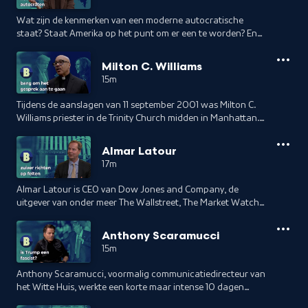
Wat zijn de kenmerken van een moderne autocratische
staat? Staat Amerika op het punt om er een te worden? En
ligt autocratie ook hier op de loer? De Amerikaans-Poolse
historica Anne Applebaum signaleert dat autocratieën
Milton C. Williams
sterker worden, tactieken delen en samenwerken om
15m
democratieën te ontmantelen. Ze schreef daarover het boek
Autocratie BV. Twan Huys sprak haar deze week in
Tijdens de aanslagen van 11 september 2001 was Milton C.
Washington.
Williams priester in de Trinity Church midden in Manhattan.
New Yorkers zochten hier hun toevlucht tegen de enorme
puinwolken na de instorting van de Twin Towers van het
Almar Latour
World Trade Center. Tegenwoordig is Williams geestelijke in
17m
St. Francis Church in Greensboro in de Swingstate North
Carolina.
Almar Latour is CEO van Dow Jones and Company, de
uitgever van onder meer The Wallstreet, The Market Watch
en Barron's. Dow Jones & Company bestaat sinds 1928 en
inmiddels werken er ongeveer 5500 mensen. Het
Anthony Scaramucci
uitgeversconcern bereikt men hun verschillende publicaties
15m
zo'n 6 miljoen mensen. Twan Huys bezocht de Limburger
Latour in New York voor een gesprek over het succes van
Anthony Scaramucci, voormalig communicatiedirecteur van
Donald Trump, het belang van onafhankelijke journalistiek
het Witte Huis, werkte een korte maar intense 10 dagen
en hoe de persvrijheid onder druk staat.
samen met president Donald Trump, waarin hij diende als