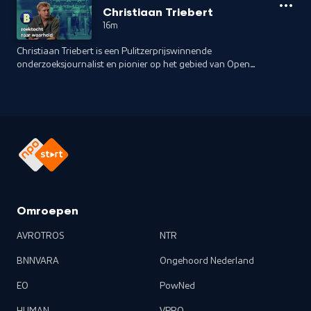
een trouwe verdediger van Trumps vaak controversiële
Christiaan Triebert
acties. Na deze korte periode ontsloeg Trump hem. Sindsdien
16m
is Scaramucci een uitgesproken criticus van Trump
geworden en heeft hij Joe Biden en Kamala Harris gesteund
Christiaan Triebert is een Pulitzerprijswinnende
in zowel de verkiezingen van 2020 als 2024. Hij deelt zijn
onderzoeksjournalist en pionier op het gebied van Open
standpunten via zijn populaire podcast The Rest is Politics
Source Intelligence (OSINT) Hij maakte naam bij
US, zijn nieuwste boek From Wall Street to the White House
onderzoekscollectief Bellingcat en werkt inmiddels voor The
and Back: The Scaramucci Guide to Unbreakable Resilience,
New York Times. Eerder bracht hij de Capitoolbestorming
en verschillende media-optredens. Hoe kijkt hij terug op de
zorgvuldig in kaart. En na de beschieting op Trump in de
afgelopen 7 jaar? Hoe is zijn politieke houding veranderd
stad Butler deed Christiaan Triebert onderzoek, via
sinds hij het Witte Huis verliet? Wat is zijn perspectief op de
beschikbare beelden en data, naar wat daar nou precies
uitkomst van Trump en welke implicaties heeft dit voor
gebeurde. Twan Huys sprak hem in het gebouw van de New
Amerika? Twan Huys sprak hem in New York.
York Times over zijn zoektochten naar de waarheid en zijn
bevindingen.
Omroepen
AVROTROS
NTR
BNNVARA
Ongehoord Nederland
EO
PowNed