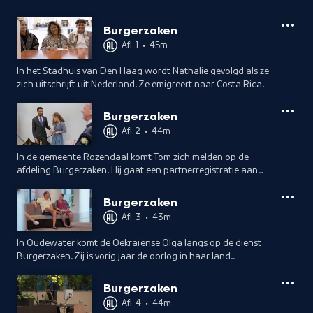
Burgerzaken
Afl. 1
•
45m
In het Stadhuis van Den Haag wordt Nathalie gevolgd als ze
zich uitschrijft uit Nederland. Ze emigreert naar Costa Rica.
Burgerzaken
Afl. 2
•
44m
In de gemeente Rozendaal komt Tom zich melden op de
afdeling Burgerzaken. Hij gaat een partnerregistratie aan
met zijn vriendin Elles.
Burgerzaken
Afl. 3
•
43m
In Oudewater komt de Oekraïense Olga langs op de dienst
Burgerzaken. Zij is vorig jaar de oorlog in haar land
ontvlucht en werkt als vrijwilligster met ouderen uit de
gemeente.
Burgerzaken
Afl. 4
•
44m