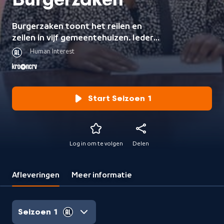
Burgerzaken
Burgerzaken toont het reilen en
zeilen in vijf gemeentehuizen. Iedere
dag zijn ambtenaren getuige van alle
Human Interest
kleine en grote gebeurtenissen in
een mensenleven.
Start Seizoen 1
Log in om te volgen
Delen
Afleveringen
Meer informatie
Seizoen 1