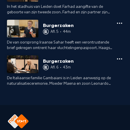
In het stadhuis van Leiden doet Farhad aangifte van de
geboorte van zijn tweede zoon. Farhad en zijn partner zijn
beiden gevlucht voor de oorlog in Syrië.
Burgerzaken
Afl. 5
•
44m
De van oorsprong Iraanse Sahar heeft een verontrustende
brief gekregen omtrent haar vluchtelingenpaspoort. Haagse
medewerker Biangela doet er alles aan om haar te helpen
en gerust te stellen.
Burgerzaken
Afl. 6
•
43m
De Italiaanse familie Gambaiani is in Leiden aanwezig op de
naturalisatieceremonie. Moeder Maena en zoon Leonardo
worden Nederlander.