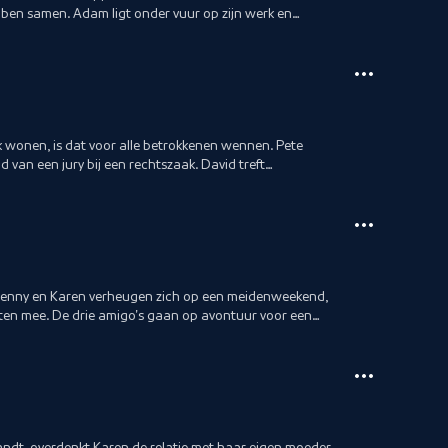
ben samen. Adam ligt onder vuur op zijn werk en
wonen, is dat voor alle betrokkenen wennen. Pete
lid van een jury bij een rechtszaak. David treft
Jenny en Karen verheugen zich op een meidenweekend,
en mee. De drie amigo's gaan op avontuur voor een
land
landt, overdenkt Karen de relatie met haar eigen moeder.