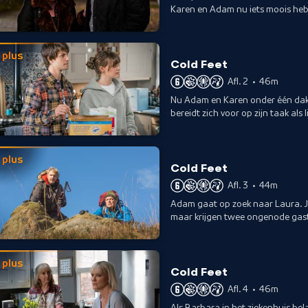
Karen en Adam nu iets moois heb
probeert daar iets aan te doen.
plus
Cold Feet
Afl. 2
•
46m
Nu Adam en Karen onder één dak 
bereidt zich voor op zijn taak als 
onverwachts een oud-collega.
plus
Cold Feet
Afl. 3
•
44m
Adam gaat op zoek naar Laura. 
maar krijgen twee ongenode gast
goed doel. Dit loopt niet als gep
plus
Cold Feet
Afl. 4
•
46m
Als Barbara in het ziekenhuis be