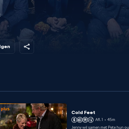
t
olgen
plus
Cold Feet
Afl. 1
•
45m
Jenny wil samen met Pete hun o