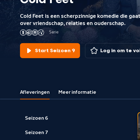
Cold Feet
Cold Feet is een scherpzinnige komedie die gaa
over vriendschap, relaties en ouderschap.
Serie
Start Seizoen 9
Log in om te v
Afleveringen
Meer informatie
Seizoen 6
Seizoen 7