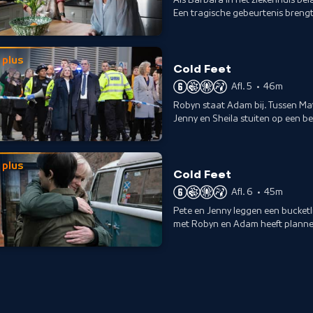
Een tragische gebeurtenis brengt
waarom Laura hem ontloopt.
plus
Cold Feet
Afl. 5
•
46m
Robyn staat Adam bij. Tussen Matt 
Jenny en Sheila stuiten op een be
te drijven.
plus
Cold Feet
Afl. 6
•
45m
Pete en Jenny leggen een bucketl
met Robyn en Adam heeft plannen 
fantastisch aanbod.