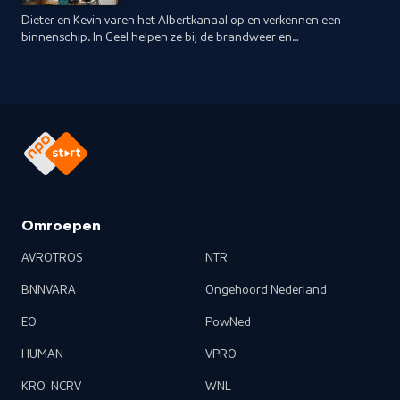
Dieter en Kevin varen het Albertkanaal op en verkennen een
binnenschip. In Geel helpen ze bij de brandweer en
overnachten op het Zilvermeer. Ze eindigen in Lommel, waar
ze hartelijk worden onthaald.
Omroepen
AVROTROS
NTR
BNNVARA
Ongehoord Nederland
EO
PowNed
HUMAN
VPRO
KRO-NCRV
WNL