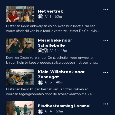
Het vertrek
Afl. 1
•
50m
Dieter en Kevin ontwerpen en bouwen hun bootje. Na een
warm afscheid van hun familie varen ze uit met De Goudvis.
Het belooft meteen een heel spannende eerste vaardag te
Merelbeke naar
worden.
Schellebelle
Afl. 2
•
47m
Kevin en Dieter varen naar Gent, schuilen voor onweer en
krijgen hulp bij lage bruggen. Ze barbecueën met een jong
stel en vrienden. De volgende dag varen ze via Merelbeke
Klein-Willebroek naar
naar Schellebelle.
Zennegat
Afl. 3
•
48m
Dieter en Kevin krijgen bezoek van Jacotte Brokken en
worden tegengehouden door de scheepvaartpolitie. Ze
lunchen in Klein-Willebroek, logeren op een woonboot en
proeven Lierse specialiteiten.
Eindbestemming Lommel
Afl. 4
•
50m