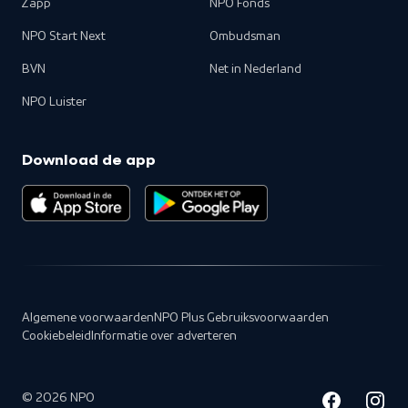
Zapp
NPO Fonds
NPO Start Next
Ombudsman
BVN
Net in Nederland
NPO Luister
Download de app
Algemene voorwaarden
NPO Plus Gebruiksvoorwaarden
Cookiebeleid
Informatie over adverteren
©
2026
NPO