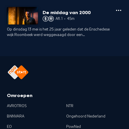
De middag van 2000
Afl. 1
•
45m
Op dinsdag 13 mei is het 25 jaar geleden dat de Enschedese
wijk Roombeek werd weggevaagd door een
allesverwoestende vuurwerkramp. Kefah Allush neemt de
kijker mee naar die noodlottige zaterdagmiddag.
Omroepen
AVROTROS
NTR
BNNVARA
Ongehoord Nederland
EO
PowNed