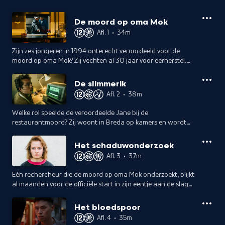
De moord op oma Mok
Afl. 1
•
34m
Zijn zes jongeren in 1994 onterecht veroordeeld voor de
moord op oma Mok? Zij vechten al 30 jaar voor eerherstel.
Onthullende reconstructie van een strijd van jonge mensen
tegen een machtig systeem.
De slimmerik
Afl. 2
•
38m
Welke rol speelde de veroordeelde Jane bij de
restaurantmoord? Zij woont in Breda op kamers en wordt
bedreigd door jongens die later, door haar toedoen, worden
opgepakt voor de moord op oma Mok.
Het schaduwonderzoek
Afl. 3
•
37m
Eén rechercheur die de moord op oma Mok onderzoekt, blijkt
al maanden voor de officiële start in zijn eentje aan de slag
te zijn. Maar van zijn bevindingen is niets in het politiedossier
te vinden.
Het bloedspoor
Afl. 4
•
35m