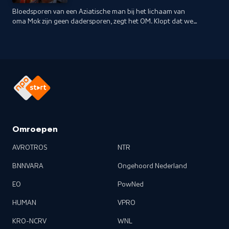
Bloedsporen van een Aziatische man bij het lichaam van
oma Mok zijn geen dadersporen, zegt het OM. Klopt dat wel?
Informatie over een getuige en nieuw sporenonderzoek
geven een andere kijk op de zaak.
Omroepen
AVROTROS
NTR
BNNVARA
Ongehoord Nederland
EO
PowNed
HUMAN
VPRO
KRO-NCRV
WNL