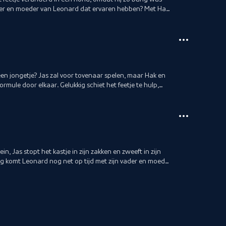
er en moeder van Leonard dat ervaren hebben? Met Hak
 de schrik van die ouders.
nt
n jongetje? Jas zal voor tovenaar spelen, maar Hak en
ormule door elkaar. Gelukkig schiet het feetje te hulp,
aal verdwijnen. En nu weet Jas niet of Leonard nog een
je. www.schooltv.nl/schatkast_docent
n, Jas stopt het kastje in zijn zakken en zweeft in zijn
ig komt Leonard nog net op tijd met zijn vader en moeder
 zakkenman zweeft door de sterrenhemel het volgende
v.nl/schatkast_docent