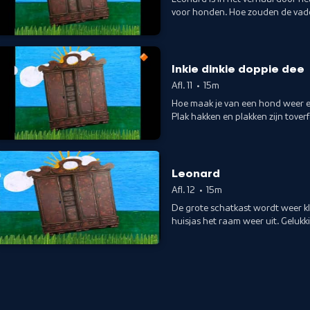
voor honden. Hoe zouden de vad
en Plak speelt Jas het verhaal van
www.schooltv.nl/schatkast_doce
Inkie dinkie doppie dee
Afl. 11
•
15m
Hoe maak je van een hond weer ee
Plak hakken en plakken zijn toverf
maar zij laat hond Leonard helem
hond is of toch weer een jonget
Leonard
Afl. 12
•
15m
De grote schatkast wordt weer klei
huisjas het raam weer uit. Gelukk
om afscheid te nemen. En Jas de
avontuur tegemoet. www.schoolt