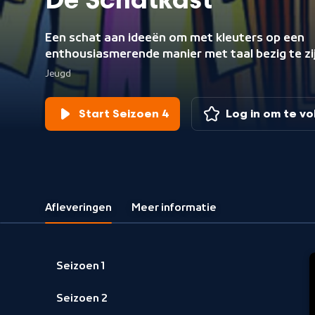
De Schatkast
Een schat aan ideeën om met kleuters op een
enthousiasmerende manier met taal bezig te zij
Jeugd
Start Seizoen 4
Log in om te v
Afleveringen
Meer informatie
Seizoen 1
Seizoen 2