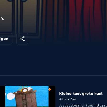
n.
olgen
Kleine kast grote kast
Afl. 7
•
15m
Jas de zakkenman komt met zijn g