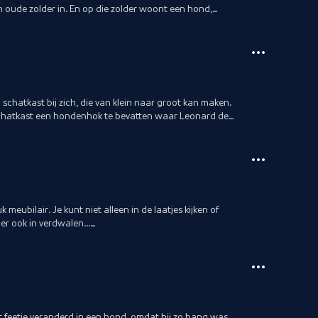
 oude zolder in. En op die zolder woont een hond,
 of is het een jongetje? Jas maakt kennis met de eerste
oek Leonard. www.schooltv.nl/schatkast_docent
 schatkast bij zich, die van klein naar groot kan maken.
te schatkast een hondenhok te bevatten waar Leonard de
kast treffen we ook de vaste schatkastbewoners Hak, Plak
nl/schatkast_docent
 meubilair. Je kunt niet alleen in de laatjes kijken of
 er ook in verdwalen...
nt
t feetje veranderd in een hond, omdat hij zo bang was