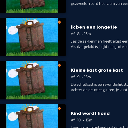
gezweefd, recht het raam van een
Leonard. Maar is dat nou een hond
gebeurtenissen uit het prentenb
Ik ben een jongetje
Afl. 8
•
15m
Jas de zakkenman heeft altijd een
Als dat gelukt is, blijkt die gro
hond precies inpast. In de schat
en Happertje aan www.schooltv.
Kleine kast grote kast
Afl. 9
•
15m
De schatkast is een wonderlijk stuk
achter de deurtjes gluren, je kunt
www.schooltv.nl/schatkast_doce
Kind wordt hond
Afl. 10
•
15m
Leonard is in het verhaal door he