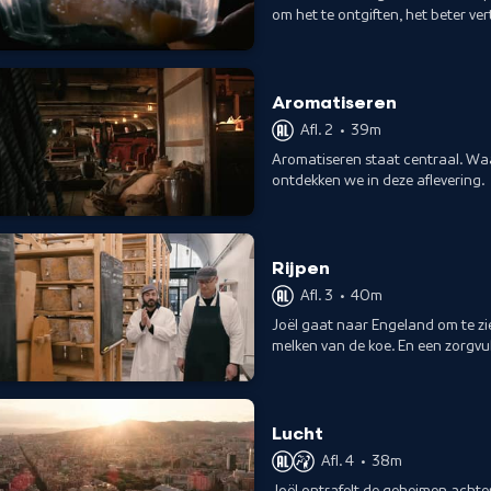
om het te ontgiften, het beter ve
maken.
Aromatiseren
Afl. 2
•
39m
Aromatiseren staat centraal. Wa
ontdekken we in deze aflevering.
Rijpen
Afl. 3
•
40m
Joël gaat naar Engeland om te zi
melken van de koe. En een zorgvul
Lucht
Afl. 4
•
38m
Joël ontrafelt de geheimen achter