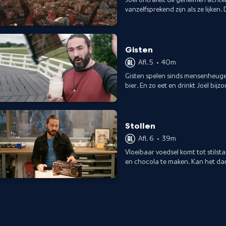
vanzelfsprekend zijn als ze lijken.
Gisten
Afl. 5
•
40m
Gisten spelen sinds mensenheugen
bier. En zo eet en drinkt Joël bi
en meer.
Stollen
Afl. 6
•
39m
Vloeibaar voedsel komt tot stilst
en chocola te maken. Kan het dan