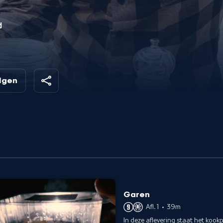
d
st
ts
an
olgen
Garen
Afl. 1
•
39m
In deze aflevering staat het koo