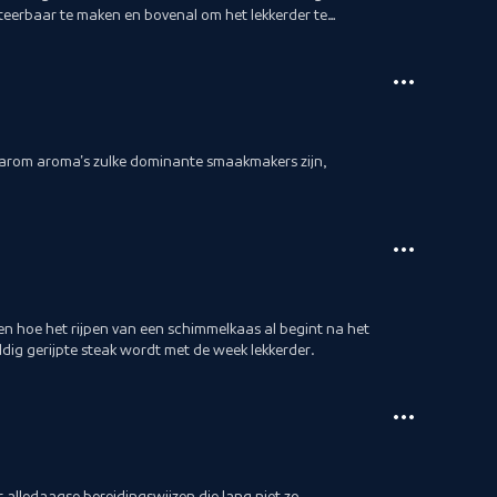
rteerbaar te maken en bovenal om het lekkerder te
arom aroma's zulke dominante smaakmakers zijn,
en hoe het rijpen van een schimmelkaas al begint na het
dig gerijpte steak wordt met de week lekkerder.
 alledaagse bereidingswijzen die lang niet zo