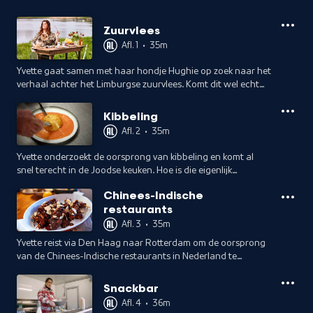
Zuurvlees
Afl. 1
•
35m
Yvette gaat samen met haar hondje Hughie op zoek naar het
verhaal achter het Limburgse zuurvlees. Komt dit wel echt
uit Limburg en wat hebben de vroegere mijnwerkers en hun
paarden hiermee te maken?
Kibbeling
Afl. 2
•
35m
Yvette onderzoekt de oorsprong van kibbeling en komt al
snel terecht in de Joodse keuken. Hoe is die eigenlijk
verbonden met de Nederlandse keuken?
Chinees-Indische
restaurants
Afl. 3
•
35m
Yvette reist via Den Haag naar Rotterdam om de oorsprong
van de Chinees-Indische restaurants in Nederland te
achterhalen. Waar stond eigenlijk het eerste Chinees-
Indische restaurant en waarom?
Snackbar
Afl. 4
•
36m