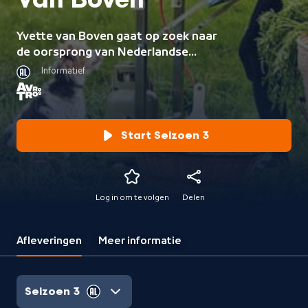
Van Boven
Yvette van Boven gaat op zoek naar
de oorsprong van Nederlandse
gerechten en eetgewoonten. Waar
Informatief
komen ze vandaan en waar gaat het
met onze keuken naartoe?
Start Seizoen 3
Log in om te volgen
Delen
Afleveringen
Meer informatie
Seizoen 3