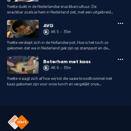
Yvette duikt in de Nederlandse snackbarcultuur. De
snackbar zoals je hem in Nederland ziet, met een uitgebreid
assortiment aan snacks, zie je verder nergens ter wereld.
AVG
Afl. 5
•
35m
Yvette verdiept zich in de Hollandse pot. Hoe is het toch zo
gekomen dat we in Nederland gek zijn op stamppot en de
klassieke combinatie van aardappelen, vlees en groenten?
Boterham met kaas
Afl. 6
•
35m
Yvette vraagt zich af hoe wij tot die saaie broodtrommel met
kaas gekomen zijn voor onze lunch en vergelijkt onze
lunchgewoonten met die van onze buurlanden.