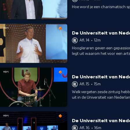
Hoe word je een charismatisch spr
De Universiteit van Ned
Afl. 14
•
12m
Hoogleraren geven een gepassione
legt uit waarom het voor een arts
De Universiteit van Ned
Afl. 15
•
15m
Welk vergeten zesde zintuig heb
uit in de Universiteit van Nederla
De Universiteit van Ned
Afl. 16
•
16m