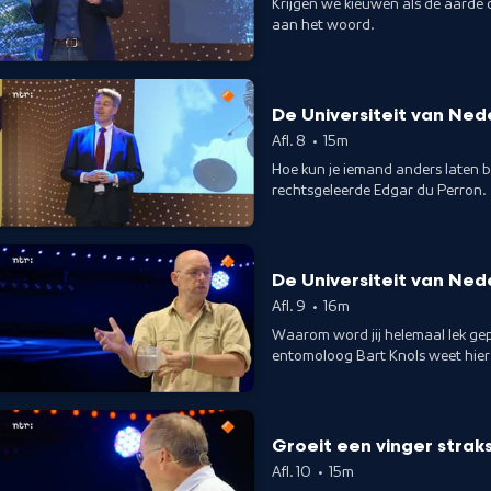
Krijgen we kieuwen als de aarde 
aan het woord.
De Universiteit van Ned
Afl. 8
•
15m
Hoe kun je iemand anders laten b
rechtsgeleerde Edgar du Perron.
De Universiteit van Ned
Afl. 9
•
16m
Waarom word jij helemaal lek gep
entomoloog Bart Knols weet hier 
Groeit een vinger straks
Afl. 10
•
15m