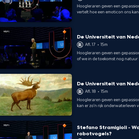
Hoogleraren geven een gepassion
vertelt hoe een emoticon ons kan 
De Universiteit van Ned
Afl. 17
•
15m
Hoogleraren geven een gepassione
of we in de toekomst nog nat
De Universiteit van Ned
Afl. 18
•
15m
Hoogleraren geven een gepassio
kan er zo'n rijk onderwaterleven 
Stefano Stramigioli - W
robotvogels?