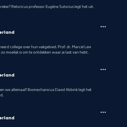
eker? Retoricus professor Eugène Sutorius legt het uit.
erland
erd college over hun vakgebied. Prof. dr. Marcel Levi
 zo moeilijk is om te ontdekken waar je last van hebt.
erland
ben we allemaal? Biomechanicus David Abbink legt het
nd.
erland