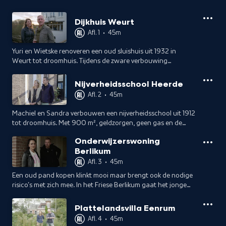
Dijkhuis Weurt
Afl. 1
•
45m
Yuri en Wietske renoveren een oud sluishuis uit 1932 in
Weurt tot droomhuis. Tijdens de zware verbouwing
ontdekken ze de bijzondere historie en verhalen.
Nijverheidsschool Heerde
Afl. 2
•
45m
Machiel en Sandra verbouwen een nijverheidsschool uit 1912
tot droomhuis. Met 900 m², geldzorgen, geen gas en de
winter op komst wordt het spannend. Verhalen uit het
Onderwijzerswoning
verleden komen boven.
Berlikum
Afl. 3
•
45m
Een oud pand kopen klinkt mooi maar brengt ook de nodige
risico's met zich mee. In het Friese Berlikum gaat het jonge
stel Esther en Stefan de uitdaging aan en koopt een
onderwijzerswoning uit 1908.
Plattelandsvilla Eenrum
Afl. 4
•
45m