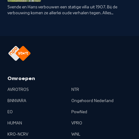
Svende en Hans verbouwen een statige villa uit 1907. Bij de
verbouwing komen ze allerlei oude verhalen tegen. Alles
behouden binnen planning en budget wordt een zware
opgave.
Omroepen
AVROTROS
NTR
BNNVARA
Ongehoord Nederland
EO
PowNed
HUMAN
VPRO
KRO-NCRV
WNL