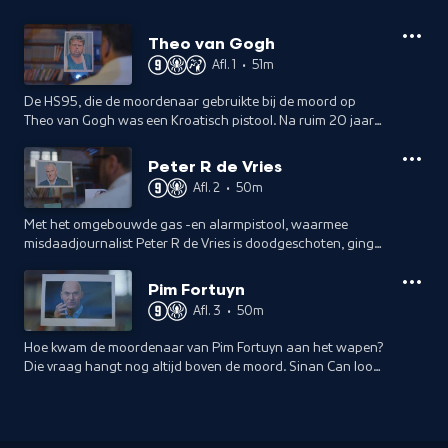
Theo van Gogh
Afl. 1
•
51m
De HS95, die de moordenaar gebruikte bij de moord op
Theo van Gogh was een Kroatisch pistool. Na ruim 20 jaar
gaat Sinan op zoek naar antwoorden: wie heeft het wapen
aan Mohammed B geleverd?
Peter R de Vries
Afl. 2
•
50m
Met het omgebouwde gas -en alarmpistool, waarmee
misdaadjournalist Peter R de Vries is doodgeschoten, ging
van alles mis. Waarom bleef de kogel hangen? En wat waren
de gevolgen?
Pim Fortuyn
Afl. 3
•
50m
Hoe kwam de moordenaar van Pim Fortuyn aan het wapen?
Die vraag hangt nog altijd boven de moord. Sinan Can loopt
de route van deze Spaanse Firestar M43 af, voordat het
fatale schot werd afgevuurd.