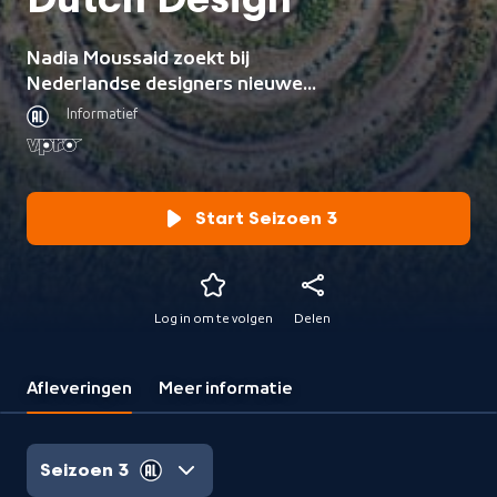
Dutch Design
Nadia Moussaid zoekt bij
Nederlandse designers nieuwe
oplossingen voor grote
Informatief
vraagstukken.
Start Seizoen 3
Log in om te volgen
Delen
Afleveringen
Meer informatie
Seizoen 3