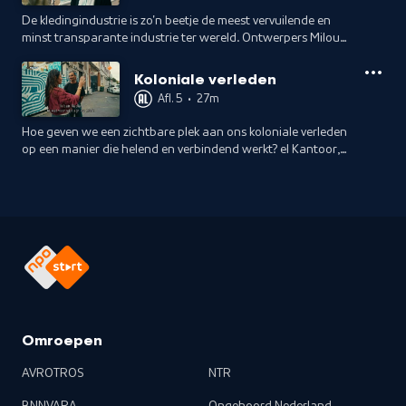
De kledingindustrie is zo'n beetje de meest vervuilende en
minst transparante industrie ter wereld. Ontwerpers Milou
Voorwinden, Nienke Hoogvliet en Borre Akkersdijk willen dit
veranderen.
Koloniale verleden
Afl. 5
•
27m
Hoe geven we een zichtbare plek aan ons koloniale verleden
op een manier die helend en verbindend werkt? el Kantoor,
Tailors & Wearers, Yassine Ben Abdallah en Gaurav
Jhangiani deden het.
Omroepen
AVROTROS
NTR