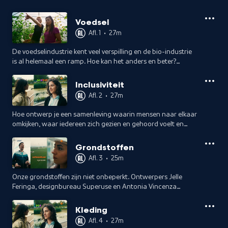
Voedsel
Afl. 1
•
27m
De voedselindustrie kent veel verspilling en de bio-industrie
is al helemaal een ramp. Hoe kan het anders en beter?
Volgens jonge ontwerpers met vergeten zaden,
circlefarming en onze eigen poep.
Inclusiviteit
Afl. 2
•
27m
Hoe ontwerp je een samenleving waarin mensen naar elkaar
omkijken, waar iedereen zich gezien en gehoord voelt en
volwaardig mee kan doen? Ianthe Mantingh weet wat er
qua ontwerp nodig is.
Grondstoffen
Afl. 3
•
25m
Onze grondstoffen zijn niet onbeperkt. Ontwerpers Jelle
Feringa, designbureau Superuse en Antonia Vincenza
bouwen met aarde, afgeschreven windmolens en
koeienpoep.
Kleding
Afl. 4
•
27m