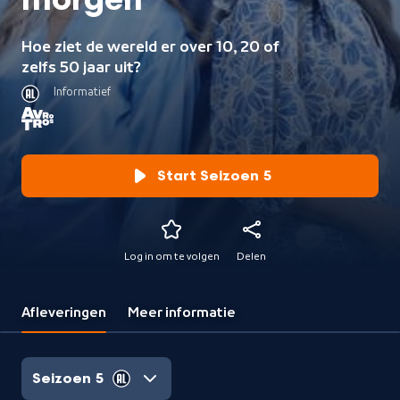
morgen
Hoe ziet de wereld er over 10, 20 of
zelfs 50 jaar uit?
Informatief
Start Seizoen 5
Log in om te volgen
Delen
Afleveringen
Meer informatie
Seizoen 5