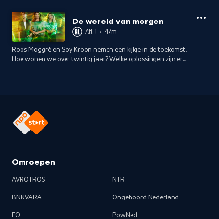
De wereld van morgen
Afl. 1
•
47m
Roos Moggré en Soy Kroon nemen een kijkje in de toekomst.
Hoe wonen we over twintig jaar? Welke oplossingen zijn er
om je huis en je tuin te verduurzamen en te vergroenen?
Omroepen
AVROTROS
NTR
BNNVARA
Ongehoord Nederland
EO
PowNed