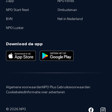
Zapp
NPO Fonds
NPO Start Next
Ombudsman
BVN
Net in Nederland
NPO Luister
Download de app
Algemene voorwaarden
NPO Plus Gebruiksvoorwaarden
Cookiebeleid
Informatie over adverteren
©
2026
NPO